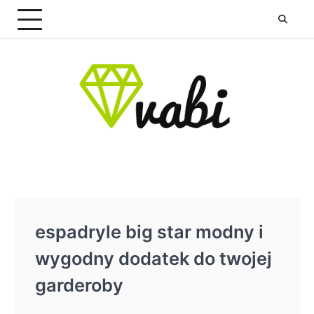
Skip
to
content
espadryle big star modny i
wygodny dodatek do twojej
garderoby