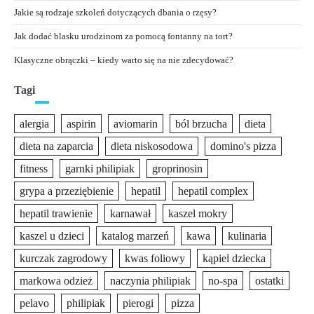
Jakie są rodzaje szkoleń dotyczących dbania o rzęsy?
Jak dodać blasku urodzinom za pomocą fontanny na tort?
Klasyczne obrączki – kiedy warto się na nie zdecydować?
Tagi
alergia
aspirin
aviomarin
ból brzucha
dieta
dieta na zaparcia
dieta niskosodowa
domino's pizza
fitness
garnki philipiak
groprinosin
grypa a przeziębienie
hepatil
hepatil complex
hepatil trawienie
karnawał
kaszel mokry
kaszel u dzieci
katalog marzeń
kawa
kulinaria
kurczak zagrodowy
kwas foliowy
kąpiel dziecka
markowa odzież
naczynia philipiak
no-spa
ostatki
pelavo
philipiak
pierogi
pizza