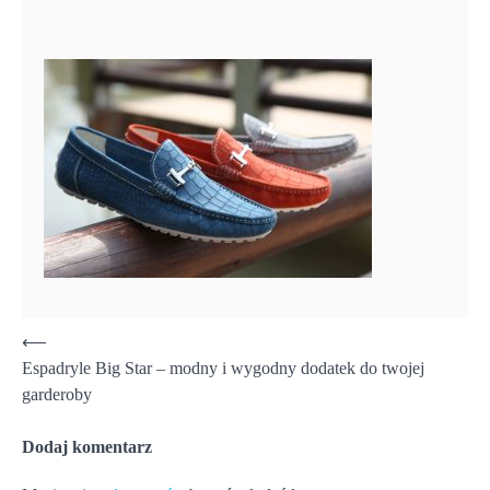
Nawigacja
⟵
Espadryle Big Star – modny i wygodny dodatek do twojej
wpisu
garderoby
Dodaj komentarz