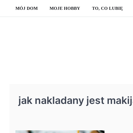
Skip
MÓJ DOM
MOJE HOBBY
TO, CO LUBIĘ
to
content
jak nakladany jest mak