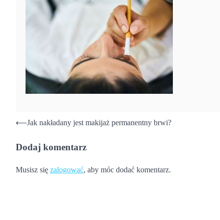
Nawigacja
⟵
Jak nakładany jest makijaż permanentny brwi?
wpisu
Dodaj komentarz
Musisz się
zalogować
, aby móc dodać komentarz.