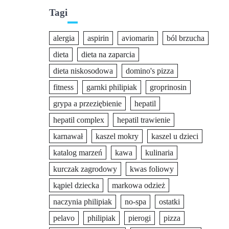
Tagi
alergia
aspirin
aviomarin
ból brzucha
dieta
dieta na zaparcia
dieta niskosodowa
domino's pizza
fitness
garnki philipiak
groprinosin
grypa a przeziębienie
hepatil
hepatil complex
hepatil trawienie
karnawał
kaszel mokry
kaszel u dzieci
katalog marzeń
kawa
kulinaria
kurczak zagrodowy
kwas foliowy
kąpiel dziecka
markowa odzież
naczynia philipiak
no-spa
ostatki
pelavo
philipiak
pierogi
pizza