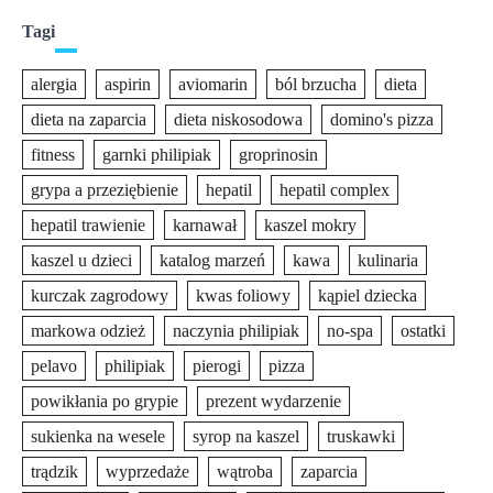
Tagi
alergia
aspirin
aviomarin
ból brzucha
dieta
dieta na zaparcia
dieta niskosodowa
domino's pizza
fitness
garnki philipiak
groprinosin
grypa a przeziębienie
hepatil
hepatil complex
hepatil trawienie
karnawał
kaszel mokry
kaszel u dzieci
katalog marzeń
kawa
kulinaria
kurczak zagrodowy
kwas foliowy
kąpiel dziecka
markowa odzież
naczynia philipiak
no-spa
ostatki
pelavo
philipiak
pierogi
pizza
powikłania po grypie
prezent wydarzenie
sukienka na wesele
syrop na kaszel
truskawki
trądzik
wyprzedaże
wątroba
zaparcia