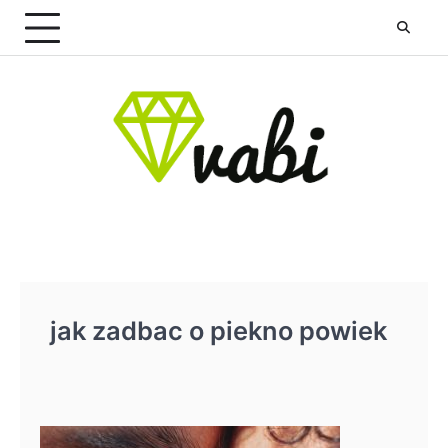
Skip
to
content
jak zadbac o piekno powiek