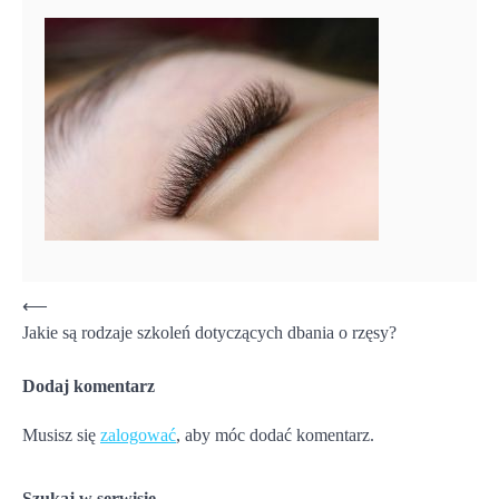
Nawigacja
⟵
Jakie są rodzaje szkoleń dotyczących dbania o rzęsy?
wpisu
Dodaj komentarz
Musisz się
zalogować
, aby móc dodać komentarz.
Szukaj w serwisie