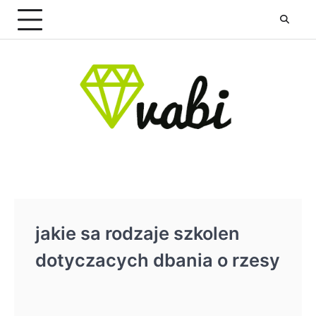
Skip
to
content
jakie sa rodzaje szkolen
dotyczacych dbania o rzesy