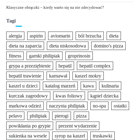
Klasyczne obrączki – kiedy warto się na nie zdecydować?
Tagi
alergia
aspirin
aviomarin
ból brzucha
dieta
dieta na zaparcia
dieta niskosodowa
domino's pizza
fitness
garnki philipiak
groprinosin
grypa a przeziębienie
hepatil
hepatil complex
hepatil trawienie
karnawał
kaszel mokry
kaszel u dzieci
katalog marzeń
kawa
kulinaria
kurczak zagrodowy
kwas foliowy
kąpiel dziecka
markowa odzież
naczynia philipiak
no-spa
ostatki
pelavo
philipiak
pierogi
pizza
powikłania po grypie
prezent wydarzenie
sukienka na wesele
syrop na kaszel
truskawki