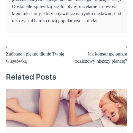
Doskonale sprawdzą się tu płyny micelarne i nowość –
krem micelarny, który pojawił się na rynku niedawno i od
razu zyskał bardzo dużą popularność – dodaje.
Nawigacja
⟵
⟶
Zadbane i piękne dłonie Twoją
Jak konsumpcjonizm
wpisu
wizytówką
odzieżowy niszczy planetę?
Related Posts