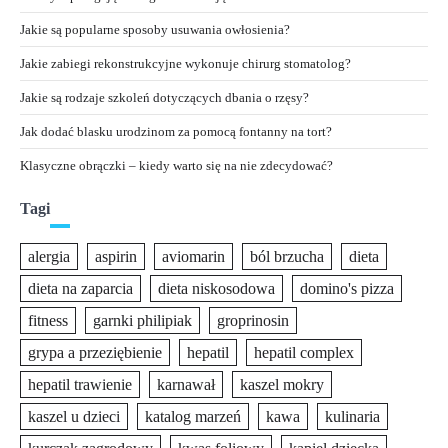
Jakie są popularne sposoby usuwania owłosienia?
Jakie zabiegi rekonstrukcyjne wykonuje chirurg stomatolog?
Jakie są rodzaje szkoleń dotyczących dbania o rzęsy?
Jak dodać blasku urodzinom za pomocą fontanny na tort?
Klasyczne obrączki – kiedy warto się na nie zdecydować?
Tagi
alergia
aspirin
aviomarin
ból brzucha
dieta
dieta na zaparcia
dieta niskosodowa
domino's pizza
fitness
garnki philipiak
groprinosin
grypa a przeziębienie
hepatil
hepatil complex
hepatil trawienie
karnawał
kaszel mokry
kaszel u dzieci
katalog marzeń
kawa
kulinaria