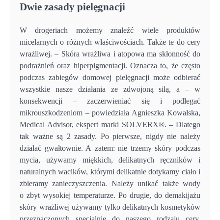
Dwie zasady pielęgnacji
W drogeriach możemy znaleźć wiele produktów
micelarnych o różnych właściwościach. Także te do cery
wrażliwej. – Skóra wrażliwa i atopowa ma skłonność do
podrażnień oraz hiperpigmentacji. Oznacza to, że często
podczas zabiegów domowej pielęgnacji może odbierać
wszystkie nasze działania ze zdwojoną siłą, a – w
konsekwencji – zaczerwieniać się i podlegać
mikrouszkodzeniom – powiedziała Agnieszka Kowalska,
Medical Advisor, ekspert marki SOLVERX®. – Dlatego
tak ważne są 2 zasady. Po pierwsze, nigdy nie należy
działać gwałtownie. A zatem: nie trzemy skóry podczas
mycia, używamy miękkich, delikatnych ręczników i
naturalnych wacików, którymi delikatnie dotykamy ciało i
zbieramy zanieczyszczenia. Należy unikać także wody
o zbyt wysokiej temperaturze. Po drugie, do demakijażu
skóry wrażliwej używamy tylko delikatnych kosmetyków
przeznaczonych specjalnie do naszego rodzaju cery.