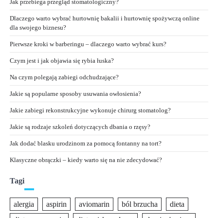
Jak przebiega przegląd stomatologiczny?
Dlaczego warto wybrać hurtownię bakalii i hurtownię spożywczą online
dla swojego biznesu?
Pierwsze kroki w barberingu – dlaczego warto wybrać kurs?
Czym jest i jak objawia się rybia łuska?
Na czym polegają zabiegi odchudzające?
Jakie są popularne sposoby usuwania owłosienia?
Jakie zabiegi rekonstrukcyjne wykonuje chirurg stomatolog?
Jakie są rodzaje szkoleń dotyczących dbania o rzęsy?
Jak dodać blasku urodzinom za pomocą fontanny na tort?
Klasyczne obrączki – kiedy warto się na nie zdecydować?
Tagi
alergia
aspirin
aviomarin
ból brzucha
dieta