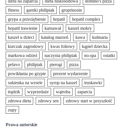
dieta na zaparcia
dieta niskosodowa
domino's pizza
fitness
garnki philipiak
groprinosin
grypa a przeziębienie
hepatil
hepatil complex
hepatil trawienie
karnawał
kaszel mokry
kaszel u dzieci
katalog marzeń
kawa
kulinaria
kurczak zagrodowy
kwas foliowy
kąpiel dziecka
markowa odzież
naczynia philipiak
no-spa
ostatki
pelavo
philipiak
pierogi
pizza
powikłania po grypie
prezent wydarzenie
sukienka na wesele
syrop na kaszel
truskawki
trądzik
wyprzedaże
wątroba
zaparcia
zdrowa dieta
zdrowy sen
zdrowy start w przyszłość
zupy
Prawa autorskie