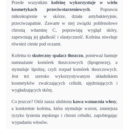
Przede wszystkim
kofeinę wykorzystuje
w wielu
kosmetykach przeciwstarzeniowych
. Poprawia
mikrokrążenie w skórze, działa antybakteryjnie,
przeciwzapalnie. Zawarte w niej związki polifenolowe
chronią witaminę C, poprawiają wygląd skóry,
zapewniają jej gładkość i elastyczność. Kofeina niweluje
również cienie pod oczami.
Kofeina to
skuteczny spalacz tłuszczu
, ponieważ hamuje
namnażanie komórek tłuszczowych (lipogenezę), a
stymuluje lipolizę, czyli rozpad komórek tłuszczowych.
Jest też szeroko wykorzystywanym składnikiem
kosmetyków zwalczających cellulit, ujędrniających i
wygładzających skórę.
Co jeszcze? Otóż nasza ulubiona
kawa wzmacnia włosy
,
a konkretnie kofeina, która stymuluje wzrost, zmniejsza
ryzyko łysienia męskiego i chroni cebulki, zapobiegając
wypadaniu włosów.