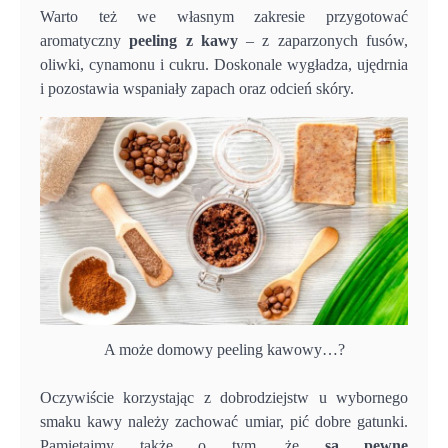
Warto też we własnym zakresie przygotować
aromatyczny
peeling z kawy
– z zaparzonych fusów,
oliwki, cynamonu i cukru. Doskonale wygładza, ujędrnia
i pozostawia wspaniały zapach oraz odcień skóry.
A może domowy peeling kawowy…?
Oczywiście korzystając z dobrodziejstw u wybornego
smaku kawy należy zachować umiar, pić dobre gatunki.
Pamiętajmy także o tym, że
są pewne