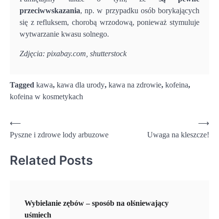
przeciwwskazania
, np. w przypadku osób borykających
się z refluksem, chorobą wrzodową, ponieważ stymuluje
wytwarzanie kwasu solnego.
Zdjęcia: pixabay.com, shutterstock
Tagged
kawa
,
kawa dla urody
,
kawa na zdrowie
,
kofeina
,
kofeina w kosmetykach
Nawigacja
⟵
⟶
Pyszne i zdrowe lody arbuzowe
Uwaga na kleszcze!
wpisu
Related Posts
Wybielanie zębów – sposób na olśniewający
uśmiech