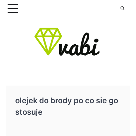
Skip
to
content
olejek do brody po co sie go
stosuje