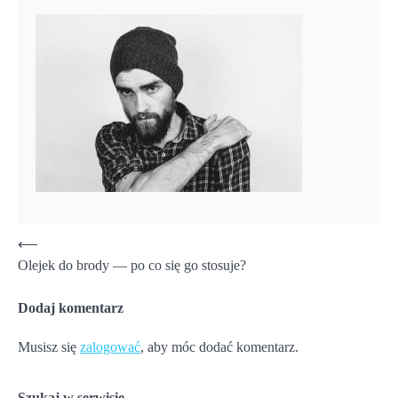
Nawigacja
⟵
Olejek do brody — po co się go stosuje?
wpisu
Dodaj komentarz
Musisz się
zalogować
, aby móc dodać komentarz.
Szukaj w serwisie