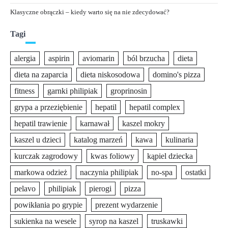
Klasyczne obrączki – kiedy warto się na nie zdecydować?
Tagi
alergia
aspirin
aviomarin
ból brzucha
dieta
dieta na zaparcia
dieta niskosodowa
domino's pizza
fitness
garnki philipiak
groprinosin
grypa a przeziębienie
hepatil
hepatil complex
hepatil trawienie
karnawał
kaszel mokry
kaszel u dzieci
katalog marzeń
kawa
kulinaria
kurczak zagrodowy
kwas foliowy
kąpiel dziecka
markowa odzież
naczynia philipiak
no-spa
ostatki
pelavo
philipiak
pierogi
pizza
powikłania po grypie
prezent wydarzenie
sukienka na wesele
syrop na kaszel
truskawki