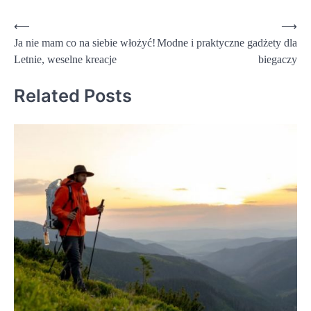
Nawigacja
⟵
⟶
Ja nie mam co na siebie włożyć!
Modne i praktyczne gadżety dla
wpisu
Letnie, weselne kreacje
biegaczy
Related Posts