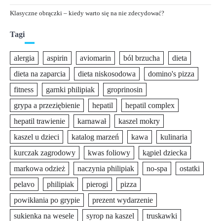
Klasyczne obrączki – kiedy warto się na nie zdecydować?
Tagi
alergia
aspirin
aviomarin
ból brzucha
dieta
dieta na zaparcia
dieta niskosodowa
domino's pizza
fitness
garnki philipiak
groprinosin
grypa a przeziębienie
hepatil
hepatil complex
hepatil trawienie
karnawał
kaszel mokry
kaszel u dzieci
katalog marzeń
kawa
kulinaria
kurczak zagrodowy
kwas foliowy
kąpiel dziecka
markowa odzież
naczynia philipiak
no-spa
ostatki
pelavo
philipiak
pierogi
pizza
powikłania po grypie
prezent wydarzenie
sukienka na wesele
syrop na kaszel
truskawki