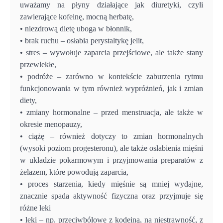
uważamy na płyny działające jak diuretyki, czyli
zawierające kofeinę, mocną herbatę,
• niezdrową dietę uboga w błonnik,
• brak ruchu – osłabia perystaltykę jelit,
• stres – wywołuje zaparcia przejściowe, ale także stany
przewlekłe,
• podróże – zarówno w kontekście zaburzenia rytmu
funkcjonowania w tym również wypróżnień, jak i zmian
diety,
• zmiany hormonalne – przed menstruacja, ale także w
okresie menopauzy,
• ciążę – również dotyczy to zmian hormonalnych
(wysoki poziom progesteronu), ale także osłabienia mięśni
w układzie pokarmowym i przyjmowania preparatów z
żelazem, które powodują zaparcia,
• proces starzenia, kiedy mięśnie są mniej wydajne,
znacznie spada aktywność fizyczna oraz przyjmuje się
różne leki
• leki – np. przeciwbólowe z kodeiną, na niestrawność, z