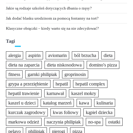
Jakie są rodzaje szkoleń dotyczących dbania o rzęsy?
Jak dodać blasku urodzinom za pomocą fontanny na tort?
Klasyczne obrączki – kiedy warto się na nie zdecydować?
Tagi
alergia
aspirin
aviomarin
ból brzucha
dieta
dieta na zaparcia
dieta niskosodowa
domino's pizza
fitness
garnki philipiak
groprinosin
grypa a przeziębienie
hepatil
hepatil complex
hepatil trawienie
karnawał
kaszel mokry
kaszel u dzieci
katalog marzeń
kawa
kulinaria
kurczak zagrodowy
kwas foliowy
kąpiel dziecka
markowa odzież
naczynia philipiak
no-spa
ostatki
pelavo
philipiak
pierogi
pizza