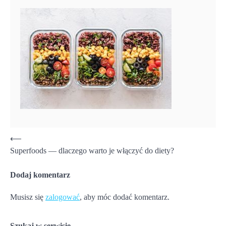
Nawigacja
⟵
Superfoods — dlaczego warto je włączyć do diety?
wpisu
Dodaj komentarz
Musisz się
zalogować
, aby móc dodać komentarz.
Szukaj w serwisie