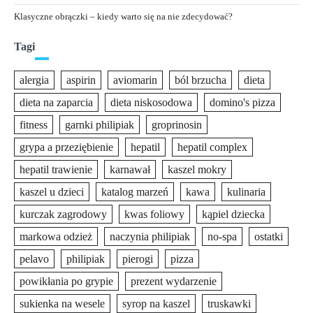
Klasyczne obrączki – kiedy warto się na nie zdecydować?
Tagi
alergia
aspirin
aviomarin
ból brzucha
dieta
dieta na zaparcia
dieta niskosodowa
domino's pizza
fitness
garnki philipiak
groprinosin
grypa a przeziębienie
hepatil
hepatil complex
hepatil trawienie
karnawał
kaszel mokry
kaszel u dzieci
katalog marzeń
kawa
kulinaria
kurczak zagrodowy
kwas foliowy
kąpiel dziecka
markowa odzież
naczynia philipiak
no-spa
ostatki
pelavo
philipiak
pierogi
pizza
powikłania po grypie
prezent wydarzenie
sukienka na wesele
syrop na kaszel
truskawki