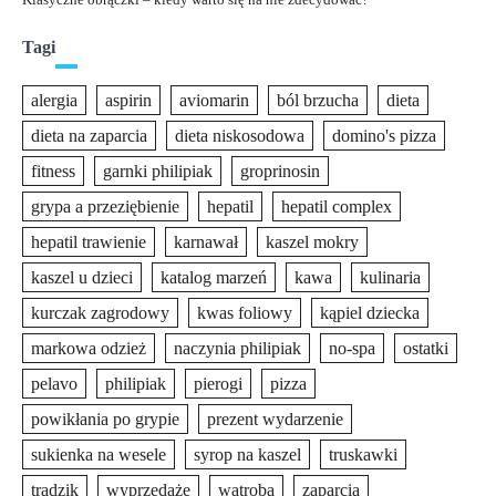
Tagi
alergia
aspirin
aviomarin
ból brzucha
dieta
dieta na zaparcia
dieta niskosodowa
domino's pizza
fitness
garnki philipiak
groprinosin
grypa a przeziębienie
hepatil
hepatil complex
hepatil trawienie
karnawał
kaszel mokry
kaszel u dzieci
katalog marzeń
kawa
kulinaria
kurczak zagrodowy
kwas foliowy
kąpiel dziecka
markowa odzież
naczynia philipiak
no-spa
ostatki
pelavo
philipiak
pierogi
pizza
powikłania po grypie
prezent wydarzenie
sukienka na wesele
syrop na kaszel
truskawki
trądzik
wyprzedaże
wątroba
zaparcia