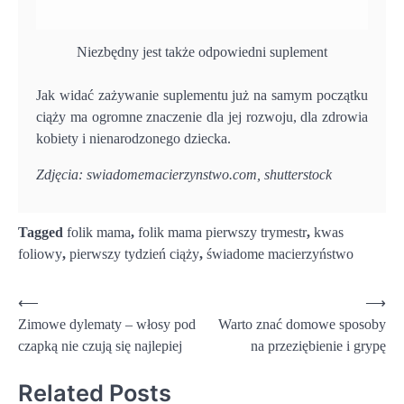
Niezbędny jest także odpowiedni suplement
Jak widać zażywanie suplementu już na samym początku
ciąży ma ogromne znaczenie dla jej rozwoju, dla zdrowia
kobiety i nienarodzonego dziecka.
Zdjęcia: swiadomemacierzynstwo.com, shutterstock
Tagged
folik mama
,
folik mama pierwszy trymestr
,
kwas
foliowy
,
pierwszy tydzień ciąży
,
świadome macierzyństwo
Nawigacja
⟵
⟶
Zimowe dylematy – włosy pod
Warto znać domowe sposoby
wpisu
czapką nie czują się najlepiej
na przeziębienie i grypę
Related Posts