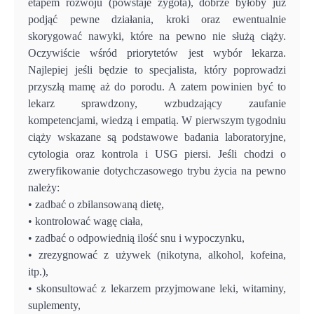
etapem rozwoju (powstaje zygota), dobrze byłoby już
podjąć pewne działania, kroki oraz ewentualnie
skorygować nawyki, które na pewno nie służą ciąży.
Oczywiście wśród priorytetów jest wybór lekarza.
Najlepiej jeśli będzie to specjalista, który poprowadzi
przyszłą mamę aż do porodu. A zatem powinien być to
lekarz sprawdzony, wzbudzający zaufanie
kompetencjami, wiedzą i empatią. W pierwszym tygodniu
ciąży wskazane są podstawowe badania laboratoryjne,
cytologia oraz kontrola i USG piersi. Jeśli chodzi o
zweryfikowanie dotychczasowego trybu życia na pewno
należy:
• zadbać o zbilansowaną dietę,
• kontrolować wagę ciała,
• zadbać o odpowiednią ilość snu i wypoczynku,
• zrezygnować z używek (nikotyna, alkohol, kofeina,
itp.),
• skonsultować z lekarzem przyjmowane leki, witaminy,
suplementy,