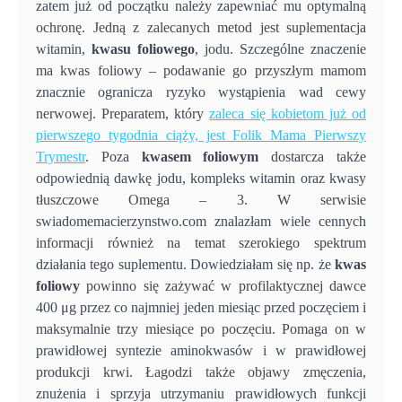
zatem już od początku należy zapewniać mu optymalną
ochronę. Jedną z zalecanych metod jest suplementacja
witamin,
kwasu foliowego
, jodu. Szczególne znaczenie
ma kwas foliowy – podawanie go przyszłym mamom
znacznie ogranicza ryzyko wystąpienia wad cewy
nerwowej. Preparatem, który
zaleca się kobietom już od
pierwszego tygodnia ciąży, jest Folik Mama Pierwszy
Trymestr
. Poza
kwasem foliowym
dostarcza także
odpowiednią dawkę jodu, kompleks witamin oraz kwasy
tłuszczowe Omega – 3. W serwisie
swiadomemacierzynstwo.com znalazłam wiele cennych
informacji również na temat szerokiego spektrum
działania tego suplementu. Dowiedziałam się np. że
kwas
foliowy
powinno się zażywać w profilaktycznej dawce
400 μg przez co najmniej jeden miesiąc przed poczęciem i
maksymalnie trzy miesiące po poczęciu. Pomaga on w
prawidłowej syntezie aminokwasów i w prawidłowej
produkcji krwi. Łagodzi także objawy zmęczenia,
znużenia i sprzyja utrzymaniu prawidłowych funkcji