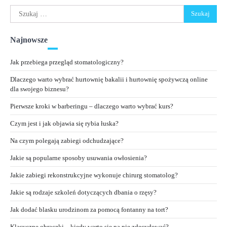
Szukaj:
Najnowsze
Jak przebiega przegląd stomatologiczny?
Dlaczego warto wybrać hurtownię bakalii i hurtownię spożywczą online
dla swojego biznesu?
Pierwsze kroki w barberingu – dlaczego warto wybrać kurs?
Czym jest i jak objawia się rybia łuska?
Na czym polegają zabiegi odchudzające?
Jakie są popularne sposoby usuwania owłosienia?
Jakie zabiegi rekonstrukcyjne wykonuje chirurg stomatolog?
Jakie są rodzaje szkoleń dotyczących dbania o rzęsy?
Jak dodać blasku urodzinom za pomocą fontanny na tort?
Klasyczne obrączki – kiedy warto się na nie zdecydować?