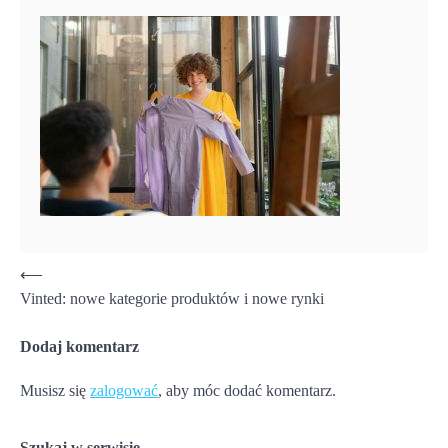
Nawigacja
⟵
Vinted: nowe kategorie produktów i nowe rynki
wpisu
Dodaj komentarz
Musisz się
zalogować
, aby móc dodać komentarz.
Szukaj w serwisie