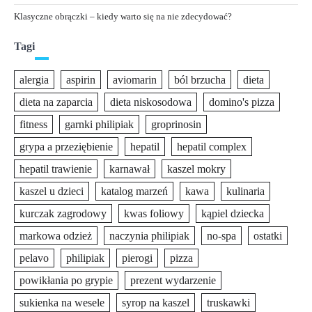
Klasyczne obrączki – kiedy warto się na nie zdecydować?
Tagi
alergia
aspirin
aviomarin
ból brzucha
dieta
dieta na zaparcia
dieta niskosodowa
domino's pizza
fitness
garnki philipiak
groprinosin
grypa a przeziębienie
hepatil
hepatil complex
hepatil trawienie
karnawał
kaszel mokry
kaszel u dzieci
katalog marzeń
kawa
kulinaria
kurczak zagrodowy
kwas foliowy
kąpiel dziecka
markowa odzież
naczynia philipiak
no-spa
ostatki
pelavo
philipiak
pierogi
pizza
powikłania po grypie
prezent wydarzenie
sukienka na wesele
syrop na kaszel
truskawki