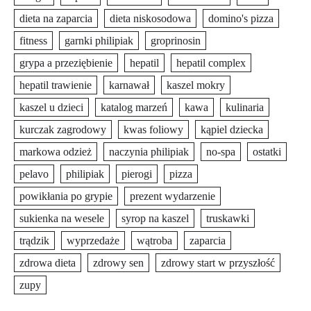
dieta na zaparcia
dieta niskosodowa
domino's pizza
fitness
garnki philipiak
groprinosin
grypa a przeziębienie
hepatil
hepatil complex
hepatil trawienie
karnawał
kaszel mokry
kaszel u dzieci
katalog marzeń
kawa
kulinaria
kurczak zagrodowy
kwas foliowy
kąpiel dziecka
markowa odzież
naczynia philipiak
no-spa
ostatki
pelavo
philipiak
pierogi
pizza
powikłania po grypie
prezent wydarzenie
sukienka na wesele
syrop na kaszel
truskawki
trądzik
wyprzedaże
wątroba
zaparcia
zdrowa dieta
zdrowy sen
zdrowy start w przyszłość
zupy