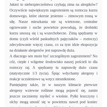
Jakież to niebezpieczeństwa czyhają zima na alergików?
Oczywiście największym zagrożeniem są roztocza kurzu
domowego, które okresie jesienno – zimowym rosną w
siłę. Nasze mieszkania nie są wietrzone, centralne
ogrzewanie i suche powietrze powodują, że drobinki
kurzu unoszą się i są wszechobecne. Zimą spędzamy w
domu (czyli wśród paskudnych pajęczaków – roztoczy)
zdecydowanie więcej czasu, co za tym idzie ekspozycja
na działanie alergenów jest naprawdę duża.
A dlaczego sen może być szczególnym zagrożeniem? No
cóż, ciepłe i wilgotne środowisko naszej pościeli to dla
roztoczy raj. A spędzamy tu naprawdę dużo czasu
(statystycznie 1/3 życia). Śpiąc wdychamy alergeny i
reakcje uczuleniowe są wręcz nieuniknione.
Pamiętajmy także, że w naszym klimacie pierwsze
alergeny wziewne roślinne mogą pojawić się, zanim
jeszcze zaczniemy myśleć o wiośnie. Pyłki leszczyny i
olchy mogą unosić się w powietrzu nawet pod koniec