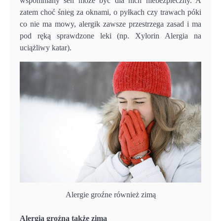
wspomniany sen może być dla nich niebezpieczny. A
zatem choć śnieg za oknami, o pyłkach czy trawach póki
co nie ma mowy, alergik zawsze przestrzega zasad i ma
pod ręką sprawdzone leki (np. Xylorin Alergia na
uciążliwy katar).
Alergie groźne również zimą
Alergia groźna także zimą