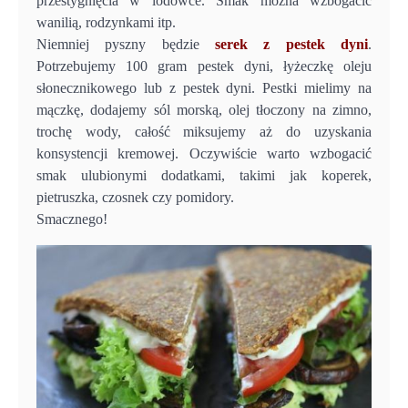
przestygnięcia w lodówce. Smak można wzbogacić
wanilią, rodzynkami itp.
Niemniej pyszny będzie
serek z pestek dyni
.
Potrzebujemy 100 gram pestek dyni, łyżeczkę oleju
słonecznikowego lub z pestek dyni. Pestki mielimy na
mączkę, dodajemy sól morską, olej tłoczony na zimno,
trochę wody, całość miksujemy aż do uzyskania
konsystencji kremowej. Oczywiście warto wzbogacić
smak ulubionymi dodatkami, takimi jak koperek,
pietruszka, czosnek czy pomidory.
Smacznego!