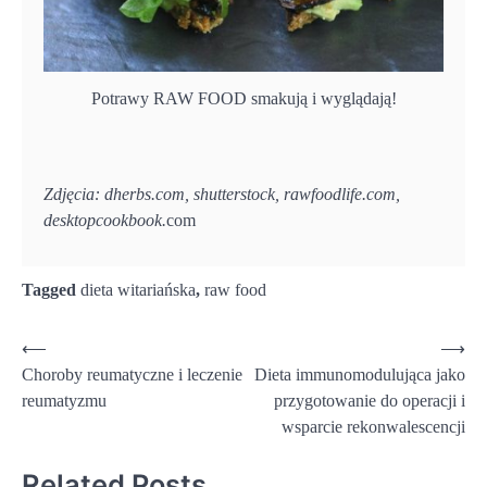
Potrawy RAW FOOD smakują i wyglądają!
Zdjęcia: dherbs.com, shutterstock, rawfoodlife.com,
desktopcookbook.
com
Tagged
dieta witariańska
,
raw food
Nawigacja
⟵
⟶
Choroby reumatyczne i leczenie
Dieta immunomodulująca jako
wpisu
reumatyzmu
przygotowanie do operacji i
wsparcie rekonwalescencji
Related Posts