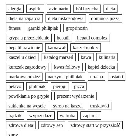
alergia
aspirin
aviomarin
ból brzucha
dieta
dieta na zaparcia
dieta niskosodowa
domino's pizza
fitness
garnki philipiak
groprinosin
grypa a przeziębienie
hepatil
hepatil complex
hepatil trawienie
karnawał
kaszel mokry
kaszel u dzieci
katalog marzeń
kawa
kulinaria
kurczak zagrodowy
kwas foliowy
kąpiel dziecka
markowa odzież
naczynia philipiak
no-spa
ostatki
pelavo
philipiak
pierogi
pizza
powikłania po grypie
prezent wydarzenie
sukienka na wesele
syrop na kaszel
truskawki
trądzik
wyprzedaże
wątroba
zaparcia
zdrowa dieta
zdrowy sen
zdrowy start w przyszłość
zupy