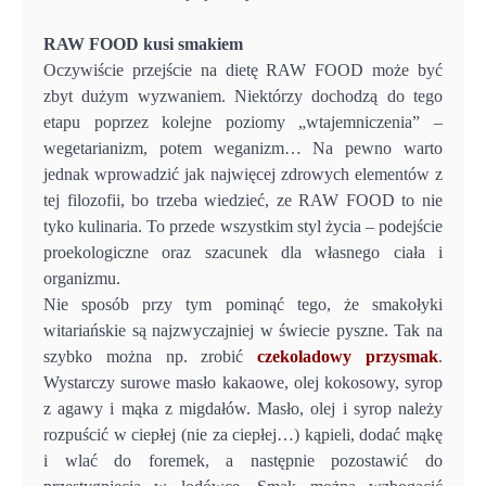
RAW FOOD kusi smakiem
Oczywiście przejście na dietę RAW FOOD może być
zbyt dużym wyzwaniem. Niektórzy dochodzą do tego
etapu poprzez kolejne poziomy „wtajemniczenia” –
wegetarianizm, potem weganizm… Na pewno warto
jednak wprowadzić jak najwięcej zdrowych elementów z
tej filozofii, bo trzeba wiedzieć, ze RAW FOOD to nie
tyko kulinaria. To przede wszystkim styl życia – podejście
proekologiczne oraz szacunek dla własnego ciała i
organizmu.
Nie sposób przy tym pominąć tego, że smakołyki
witariańskie są najzwyczajniej w świecie pyszne. Tak na
szybko można np. zrobić
czekoladowy przysmak
.
Wystarczy surowe masło kakaowe, olej kokosowy, syrop
z agawy i mąka z migdałów. Masło, olej i syrop należy
rozpuścić w ciepłej (nie za ciepłej…) kąpieli, dodać mąkę
i wlać do foremek, a następnie pozostawić do