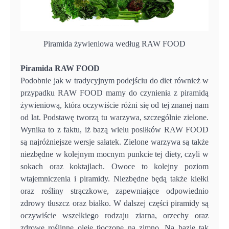
Piramida żywieniowa według RAW FOOD
Piramida RAW FOOD
Podobnie jak w tradycyjnym podejściu do diet również w
przypadku RAW FOOD mamy do czynienia z piramidą
żywieniową, która oczywiście różni się od tej znanej nam
od lat. Podstawę tworzą tu warzywa, szczególnie zielone.
Wynika to z faktu, iż bazą wielu posiłków RAW FOOD
są najróżniejsze wersje sałatek. Zielone warzywa są także
niezbędne w kolejnym mocnym punkcie tej diety, czyli w
sokach oraz koktajlach. Owoce to kolejny poziom
wtajemniczenia i piramidy. Niezbędne będą także kiełki
oraz rośliny strączkowe, zapewniające odpowiednio
zdrowy tłuszcz oraz białko. W dalszej części piramidy są
oczywiście wszelkiego rodzaju ziarna, orzechy oraz
zdrowe roślinne oleje tłoczone na zimno. Na bazie tak