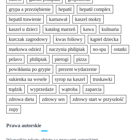
grypa a przeziębienie
hepatil
hepatil complex
hepatil trawienie
karnawał
kaszel mokry
kaszel u dzieci
katalog marzeń
kawa
kulinaria
kurczak zagrodowy
kwas foliowy
kąpiel dziecka
markowa odzież
naczynia philipiak
no-spa
ostatki
pelavo
philipiak
pierogi
pizza
powikłania po grypie
prezent wydarzenie
sukienka na wesele
syrop na kaszel
truskawki
trądzik
wyprzedaże
wątroba
zaparcia
zdrowa dieta
zdrowy sen
zdrowy start w przyszłość
zupy
Prawa autorskie
Wszystkie teksty objęte są prawami autorskimi.