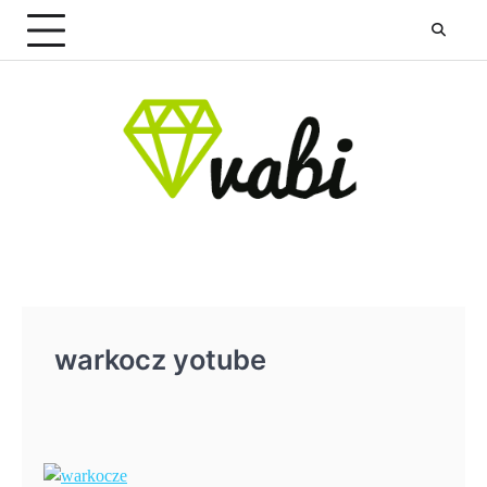
Skip
to
content
warkocz yotube