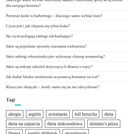
dla swojego biznesu?
Pierwsze kroki w barberingu – dlaczego warto wybrać kurs?
Czym jest i jak objawia się rybia łuska?
Na czym polegają zabiegi odchudzające?
Jakie są popularne sposoby usuwania owłosienia?
Jakie zabiegi rekonstrukcyjne wykonuje chirurg stomatolog?
Jakie są rodzaje szkoleń dotyczących dbania o rzęsy?
Jak dodać blasku urodzinom za pomocą fontanny na tort?
Klasyczne obrączki – kiedy warto się na nie zdecydować?
Tagi
alergia
aspirin
aviomarin
ból brzucha
dieta
dieta na zaparcia
dieta niskosodowa
domino's pizza
fitness
garnki philipiak
groprinosin