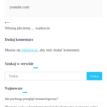
youtube.com
Nawigacja
⟵
Wiosną pleciemy… warkocze
wpisu
Dodaj komentarz
Musisz się
zalogować
, aby móc dodać komentarz.
Szukaj w serwisie
Szukaj:
Najnowsze
Jak przebiega przegląd stomatologiczny?
Dlaczego warto wybrać hurtownię bakalii i hurtownię spożywczą online