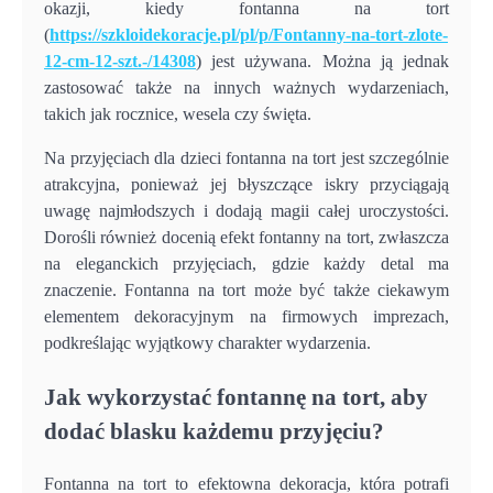
okazji, kiedy fontanna na tort
(
https://szkloidekoracje.pl/pl/p/Fontanny-na-tort-zlote-
12-cm-12-szt.-/14308
) jest używana. Można ją jednak
zastosować także na innych ważnych wydarzeniach,
takich jak rocznice, wesela czy święta.
Na przyjęciach dla dzieci fontanna na tort jest szczególnie
atrakcyjna, ponieważ jej błyszczące iskry przyciągają
uwagę najmłodszych i dodają magii całej uroczystości.
Dorośli również docenią efekt fontanny na tort, zwłaszcza
na eleganckich przyjęciach, gdzie każdy detal ma
znaczenie. Fontanna na tort może być także ciekawym
elementem dekoracyjnym na firmowych imprezach,
podkreślając wyjątkowy charakter wydarzenia.
Jak wykorzystać fontannę na tort, aby
dodać blasku każdemu przyjęciu?
Fontanna na tort to efektowna dekoracja, która potrafi