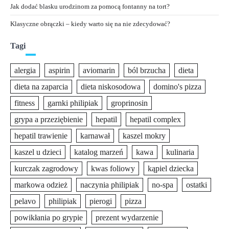
Jak dodać blasku urodzinom za pomocą fontanny na tort?
Klasyczne obrączki – kiedy warto się na nie zdecydować?
Tagi
alergia
aspirin
aviomarin
ból brzucha
dieta
dieta na zaparcia
dieta niskosodowa
domino's pizza
fitness
garnki philipiak
groprinosin
grypa a przeziębienie
hepatil
hepatil complex
hepatil trawienie
karnawał
kaszel mokry
kaszel u dzieci
katalog marzeń
kawa
kulinaria
kurczak zagrodowy
kwas foliowy
kąpiel dziecka
markowa odzież
naczynia philipiak
no-spa
ostatki
pelavo
philipiak
pierogi
pizza
powikłania po grypie
prezent wydarzenie