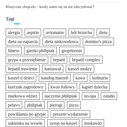
Klasyczne obrączki – kiedy warto się na nie zdecydować?
Tagi
alergia
aspirin
aviomarin
ból brzucha
dieta
dieta na zaparcia
dieta niskosodowa
domino's pizza
fitness
garnki philipiak
groprinosin
grypa a przeziębienie
hepatil
hepatil complex
hepatil trawienie
karnawał
kaszel mokry
kaszel u dzieci
katalog marzeń
kawa
kulinaria
kurczak zagrodowy
kwas foliowy
kąpiel dziecka
markowa odzież
naczynia philipiak
no-spa
ostatki
pelavo
philipiak
pierogi
pizza
powikłania po grypie
prezent wydarzenie
sukienka na wesele
syrop na kaszel
truskawki