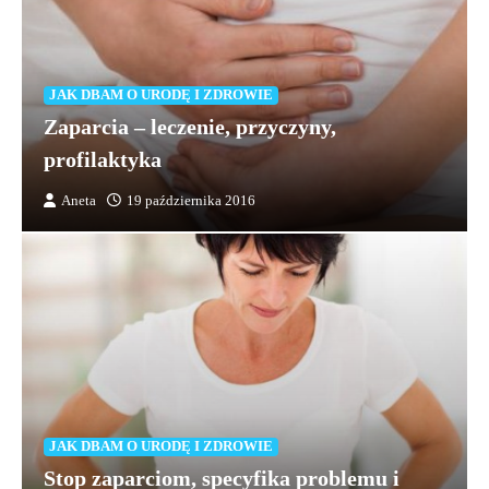
JAK DBAM O URODĘ I ZDROWIE
Zaparcia – leczenie, przyczyny,
profilaktyka
Aneta
19 października 2016
JAK DBAM O URODĘ I ZDROWIE
Stop zaparciom, specyfika problemu i