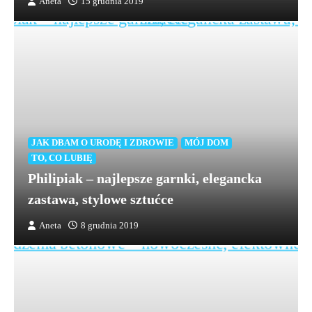
Aneta
15 grudnia 2019
JAK DBAM O URODĘ I ZDROWIE
MÓJ DOM
TO, CO LUBIĘ
Philipiak – najlepsze garnki, elegancka
zastawa, stylowe sztućce
Aneta
8 grudnia 2019