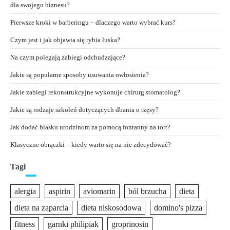
dla swojego biznesu?
Pierwsze kroki w barberingu – dlaczego warto wybrać kurs?
Czym jest i jak objawia się rybia łuska?
Na czym polegają zabiegi odchudzające?
Jakie są popularne sposoby usuwania owłosienia?
Jakie zabiegi rekonstrukcyjne wykonuje chirurg stomatolog?
Jakie są rodzaje szkoleń dotyczących dbania o rzęsy?
Jak dodać blasku urodzinom za pomocą fontanny na tort?
Klasyczne obrączki – kiedy warto się na nie zdecydować?
Tagi
alergia
aspirin
aviomarin
ból brzucha
dieta
dieta na zaparcia
dieta niskosodowa
domino's pizza
fitness
garnki philipiak
groprinosin