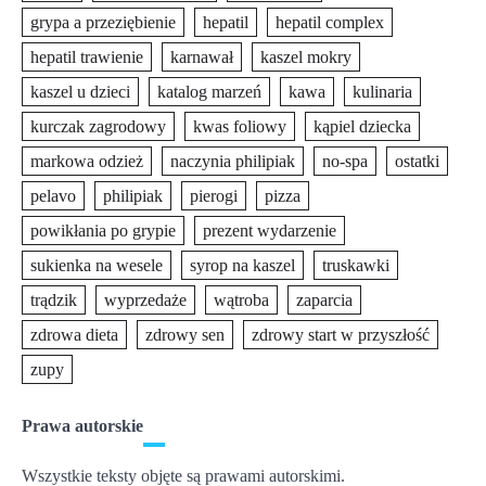
grypa a przeziębienie
hepatil
hepatil complex
hepatil trawienie
karnawał
kaszel mokry
kaszel u dzieci
katalog marzeń
kawa
kulinaria
kurczak zagrodowy
kwas foliowy
kąpiel dziecka
markowa odzież
naczynia philipiak
no-spa
ostatki
pelavo
philipiak
pierogi
pizza
powikłania po grypie
prezent wydarzenie
sukienka na wesele
syrop na kaszel
truskawki
trądzik
wyprzedaże
wątroba
zaparcia
zdrowa dieta
zdrowy sen
zdrowy start w przyszłość
zupy
Prawa autorskie
Wszystkie teksty objęte są prawami autorskimi.