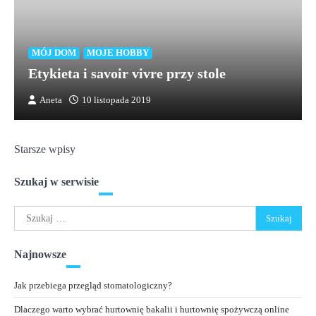
MÓJ DOM
MOJE HOBBY
Etykieta i savoir vivre przy stole
Aneta
10 listopada 2019
Nawigacja
Starsze wpisy
po
Szukaj w serwisie
wpisach
Szukaj:
Najnowsze
Jak przebiega przegląd stomatologiczny?
Dlaczego warto wybrać hurtownię bakalii i hurtownię spożywczą online