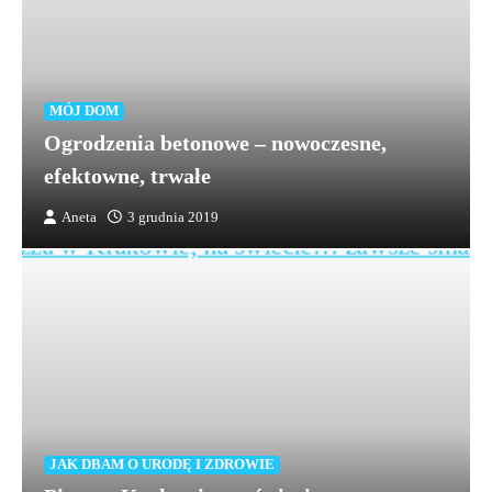
MÓJ DOM
Ogrodzenia betonowe – nowoczesne,
efektowne, trwałe
Aneta
3 grudnia 2019
JAK DBAM O URODĘ I ZDROWIE