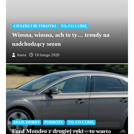
CIUSZKI I BŁYSKOTKI
TO, CO LUBIĘ
Wiosna, wiosna, ach to ty… trendy na
nadchodzący sezon
Aneta
19 lutego 2020
MOJE HOBBY
PODRÓŻE
TO, CO LUBIĘ
Ford Mondeo z drugiej ręki – to warto