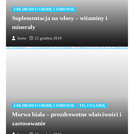
JAK DBAM O URODĘ I ZDROWIE
Suplementacja na włosy – witaminy i
minerały
Aneta
22 grudnia 2019
JAK DBAM O URODĘ I ZDROWIE
TO, CO LUBIĘ
Morwa biała – prozdrowotne właściwości i
zastosowanie