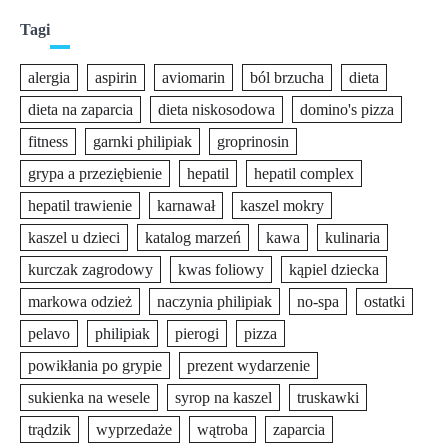
Tagi
alergia
aspirin
aviomarin
ból brzucha
dieta
dieta na zaparcia
dieta niskosodowa
domino's pizza
fitness
garnki philipiak
groprinosin
grypa a przeziębienie
hepatil
hepatil complex
hepatil trawienie
karnawał
kaszel mokry
kaszel u dzieci
katalog marzeń
kawa
kulinaria
kurczak zagrodowy
kwas foliowy
kąpiel dziecka
markowa odzież
naczynia philipiak
no-spa
ostatki
pelavo
philipiak
pierogi
pizza
powikłania po grypie
prezent wydarzenie
sukienka na wesele
syrop na kaszel
truskawki
trądzik
wyprzedaże
wątroba
zaparcia