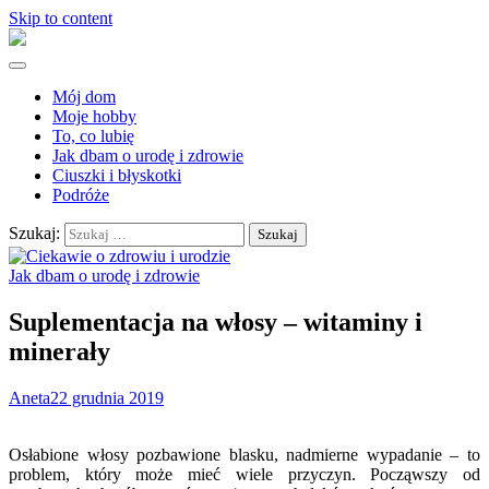
Skip to content
Mój dom
Moje hobby
To, co lubię
Jak dbam o urodę i zdrowie
Ciuszki i błyskotki
Podróże
Szukaj:
Jak dbam o urodę i zdrowie
Suplementacja na włosy – witaminy i
minerały
Aneta
22 grudnia 2019
Osłabione włosy pozbawione blasku, nadmierne wypadanie – to
problem, który może mieć wiele przyczyn. Począwszy od