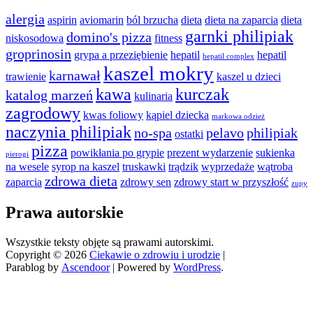
alergia
aspirin
aviomarin
ból brzucha
dieta
dieta na zaparcia
dieta
garnki philipiak
domino's pizza
niskosodowa
fitness
groprinosin
grypa a przeziębienie
hepatil
hepatil
hepatil complex
kaszel mokry
karnawał
trawienie
kaszel u dzieci
kawa
kurczak
katalog marzeń
kulinaria
zagrodowy
kwas foliowy
kąpiel dziecka
markowa odzież
naczynia philipiak
no-spa
pelavo
philipiak
ostatki
pizza
powikłania po grypie
prezent wydarzenie
sukienka
pierogi
na wesele
syrop na kaszel
truskawki
trądzik
wyprzedaże
wątroba
zdrowa dieta
zaparcia
zdrowy sen
zdrowy start w przyszłość
zupy
Prawa autorskie
Wszystkie teksty objęte są prawami autorskimi.
Copyright © 2026
Ciekawie o zdrowiu i urodzie
|
Parablog by
Ascendoor
| Powered by
WordPress
.