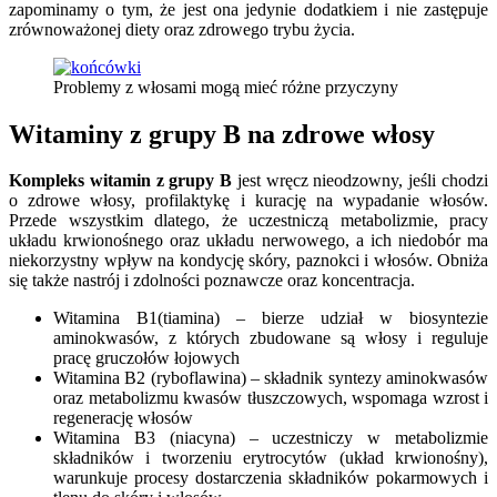
zapominamy o tym, że jest ona jedynie dodatkiem i nie zastępuje
zrównoważonej diety oraz zdrowego trybu życia.
Problemy z włosami mogą mieć różne przyczyny
Witaminy z grupy B na zdrowe włosy
Kompleks witamin z grupy B
jest wręcz nieodzowny, jeśli chodzi
o zdrowe włosy, profilaktykę i kurację na wypadanie włosów.
Przede wszystkim dlatego, że uczestniczą metabolizmie, pracy
układu krwionośnego oraz układu nerwowego, a ich niedobór ma
niekorzystny wpływ na kondycję skóry, paznokci i włosów. Obniża
się także nastrój i zdolności poznawcze oraz koncentracja.
Witamina B1(tiamina) – bierze udział w biosyntezie
aminokwasów, z których zbudowane są włosy i reguluje
pracę gruczołów łojowych
Witamina B2 (ryboflawina) – składnik syntezy aminokwasów
oraz metabolizmu kwasów tłuszczowych, wspomaga wzrost i
regenerację włosów
Witamina B3 (niacyna) – uczestniczy w metabolizmie
składników i tworzeniu erytrocytów (układ krwionośny),
warunkuje procesy dostarczenia składników pokarmowych i