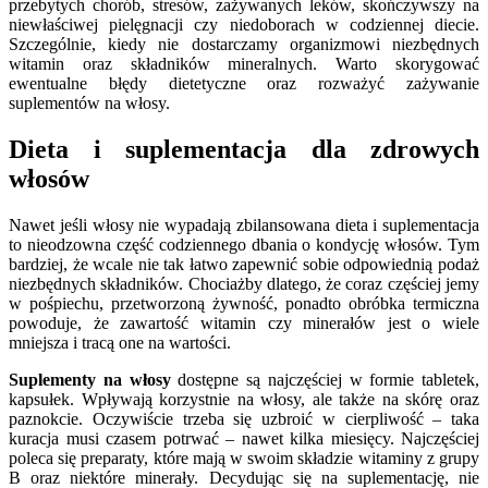
przebytych chorób, stresów, zażywanych leków, skończywszy na
niewłaściwej pielęgnacji czy niedoborach w codziennej diecie.
Szczególnie, kiedy nie dostarczamy organizmowi niezbędnych
witamin oraz składników mineralnych. Warto skorygować
ewentualne błędy dietetyczne oraz rozważyć zażywanie
suplementów na włosy.
Dieta i suplementacja dla zdrowych
włosów
Nawet jeśli włosy nie wypadają zbilansowana dieta i suplementacja
to nieodzowna część codziennego dbania o kondycję włosów. Tym
bardziej, że wcale nie tak łatwo zapewnić sobie odpowiednią podaż
niezbędnych składników. Chociażby dlatego, że coraz częściej jemy
w pośpiechu, przetworzoną żywność, ponadto obróbka termiczna
powoduje, że zawartość witamin czy minerałów jest o wiele
mniejsza i tracą one na wartości.
Suplementy na włosy
dostępne są najczęściej w formie tabletek,
kapsułek. Wpływają korzystnie na włosy, ale także na skórę oraz
paznokcie. Oczywiście trzeba się uzbroić w cierpliwość – taka
kuracja musi czasem potrwać – nawet kilka miesięcy. Najczęściej
poleca się preparaty, które mają w swoim składzie witaminy z grupy
B oraz niektóre minerały. Decydując się na suplementację, nie