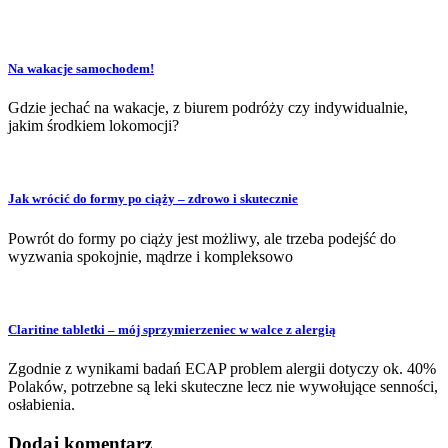
Na wakacje samochodem!
Gdzie jechać na wakacje, z biurem podróży czy indywidualnie,
jakim środkiem lokomocji?
Jak wrócić do formy po ciąży – zdrowo i skutecznie
Powrót do formy po ciąży jest możliwy, ale trzeba podejść do
wyzwania spokojnie, mądrze i kompleksowo
Claritine tabletki – mój sprzymierzeniec w walce z alergią
Zgodnie z wynikami badań ECAP problem alergii dotyczy ok. 40%
Polaków, potrzebne są leki skuteczne lecz nie wywołujące senności,
osłabienia.
Dodaj komentarz