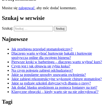
Musisz się
zalogować
, aby móc dodać komentarz.
Szukaj w serwisie
Szukaj:
Najnowsze
Jak przebiega przegląd stomatologiczny?
Dlaczego warto wybrać hurtownię bakalii i hurtownię
spożywczą online dla swojego biznesu?
Pierwsze kroki w barberingu – dlaczego warto wybrać kurs?
Czym jest i jak objawia się rybia łuska?
Na czym polegają zabiegi odchudzające?
Jakie są popularne sposoby usuwania owłosienia?
Jakie zabiegi rekonstrukcyjne wykonuje chirurg stomatolog?
Jakie są rodzaje szkoleń dotyczących dbania o rzęsy?
Jak dodać blasku urodzinom za pomocą fontanny na tort?
Klasyczne obrączki – kiedy warto się na nie zdecydować?
Tagi