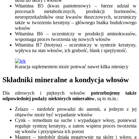
tlenu do skóry i włosów
Witamina B5 (kwas pantotenowy) – bierze udział w
procesach metabolicznych, produkcji hormonów,
neuroprzekaźników oraz kwasów tłuszczowych, uczestniczy
także w tworzeniu keratyny – głównego białka budulcowego
włosów
Witamina B6 – uczestniczy w produkcji aminokwasów,
wspomaga proces tworzenia się nowych włosów
Witamina B7 (biotyna) – uczestniczy w syntezie keratyny,
wpływa na stan włosów, ich grubość, blask i sprężystość.
Kuracja suplementem może potrwać nawet kilka miesięcy
Składniki mineralne a kondycja włosów
Dla zdrowych i pięknych włosów
potrzebujemy także
odpowiedniej podaży niektórych minerałów
, są to m.in.:
Żelazo – niedobór prowadzi do anemii, a jednym z jej
objawów może być wypadanie włosów
Cynk – remedium na suche i wypadające włosy, ponieważ
reguluje syntezę keratyny, a zatem wspiera proces tworzenia
się włosów i przyspiesza ich porost
Magnez – niedobór działa negatywnie na skórę i włosy, a