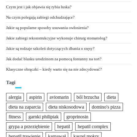
Czym jest i jak objawia się rybia łuska?
Na czym polegają zabiegi odchudzające?
Jakie są popularne sposoby usuwania owłosienia?
Jakie zabiegi rekonstrukcyjne wykonuje chirurg stomatolog?
Jakie są rodzaje szkoleń dotyczących dbania o rzęsy?
Jak dodać blasku urodzinom za pomocą fontanny na tort?
Klasyczne obrączki – kiedy warto się na nie zdecydować?
Tagi
alergia
aspirin
aviomarin
ból brzucha
dieta
dieta na zaparcia
dieta niskosodowa
domino's pizza
fitness
garnki philipiak
groprinosin
grypa a przeziębienie
hepatil
hepatil complex
hepatil trawienie
karnawał
kaszel mokry