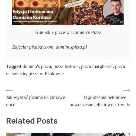
Autorskie pizze w Domino’s Pizza
Zdjęcia: pixabay.com, dominospizza.pl
Tagged
domino's pizza
,
pizza historia
,
pizza margherita
,
pizza
na świecie
,
pizza w Krakowie
Nawigacja
⟵
⟶
Jak wybrać piżamę na zimowe
Ogrodzenia betonowe –
wpisu
noce
nowoczesne, efektowne, trwałe
Related Posts