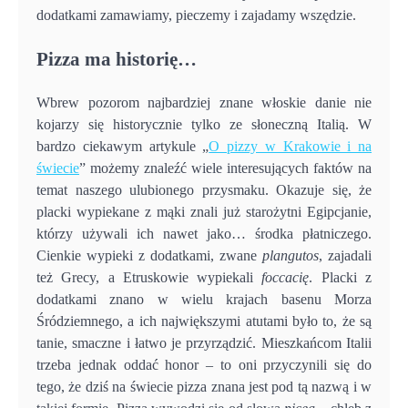
dodatkami zamawiamy, pieczemy i zajadamy wszędzie.
Pizza ma historię…
Wbrew pozorom najbardziej znane włoskie danie nie
kojarzy się historycznie tylko ze słoneczną Italią. W
bardzo ciekawym artykule „
O pizzy w Krakowie i na
świecie
” możemy znaleźć wiele interesujących faktów na
temat naszego ulubionego przysmaku. Okazuje się, że
placki wypiekane z mąki znali już starożytni Egipcjanie,
którzy używali ich nawet jako… środka płatniczego.
Cienkie wypieki z dodatkami, zwane
plangutos
, zajadali
też Grecy, a Etruskowie wypiekali
foccacię
. Placki z
dodatkami znano w wielu krajach basenu Morza
Śródziemnego, a ich największymi atutami było to, że są
tanie, smaczne i łatwo je przyrządzić. Mieszkańcom Italii
trzeba jednak oddać honor – to oni przyczynili się do
tego, że dziś na świecie pizza znana jest pod tą nazwą i w