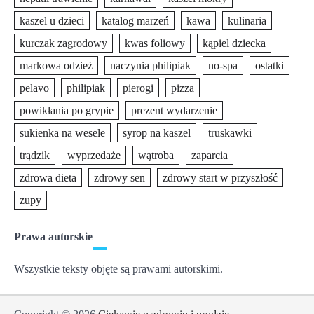
kaszel u dzieci
katalog marzeń
kawa
kulinaria
kurczak zagrodowy
kwas foliowy
kąpiel dziecka
markowa odzież
naczynia philipiak
no-spa
ostatki
pelavo
philipiak
pierogi
pizza
powikłania po grypie
prezent wydarzenie
sukienka na wesele
syrop na kaszel
truskawki
trądzik
wyprzedaże
wątroba
zaparcia
zdrowa dieta
zdrowy sen
zdrowy start w przyszłość
zupy
Prawa autorskie
Wszystkie teksty objęte są prawami autorskimi.