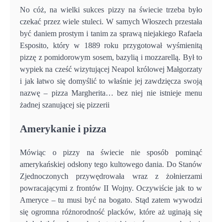
No cóż, na wielki sukces pizzy na świecie trzeba było
czekać przez wiele stuleci. W samych Włoszech przestała
być daniem prostym i tanim za sprawą niejakiego Rafaela
Esposito, który w 1889 roku przygotował wyśmienitą
pizzę z pomidorowym sosem, bazylią i mozzarellą. Był to
wypiek na cześć wizytującej Neapol królowej Małgorzaty
i jak łatwo się domyślić to właśnie jej zawdzięcza swoją
nazwę – pizza Margherita… bez niej nie istnieje menu
żadnej szanującej się pizzerii
Amerykanie i pizza
Mówiąc o pizzy na świecie nie sposób pominąć
amerykańskiej odsłony tego kultowego dania. Do Stanów
Zjednoczonych przywędrowała wraz z żołnierzami
powracającymi z frontów II Wojny. Oczywiście jak to w
Ameryce – tu musi być na bogato. Stąd zatem wywodzi
się ogromna różnorodność placków, które aż uginają się