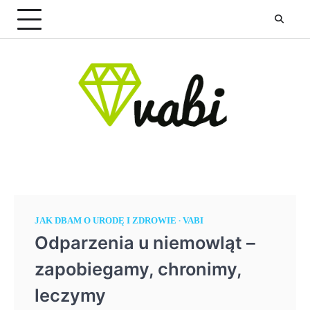
Skip
to
content
JAK DBAM O URODĘ I ZDROWIE
VABI
Odparzenia u niemowląt –
zapobiegamy, chronimy,
leczymy