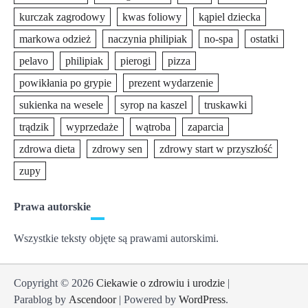
kurczak zagrodowy
kwas foliowy
kąpiel dziecka
markowa odzież
naczynia philipiak
no-spa
ostatki
pelavo
philipiak
pierogi
pizza
powikłania po grypie
prezent wydarzenie
sukienka na wesele
syrop na kaszel
truskawki
trądzik
wyprzedaże
wątroba
zaparcia
zdrowa dieta
zdrowy sen
zdrowy start w przyszłość
zupy
Prawa autorskie
Wszystkie teksty objęte są prawami autorskimi.
Copyright © 2026
Ciekawie o zdrowiu i urodzie
|
Parablog by
Ascendoor
| Powered by
WordPress
.