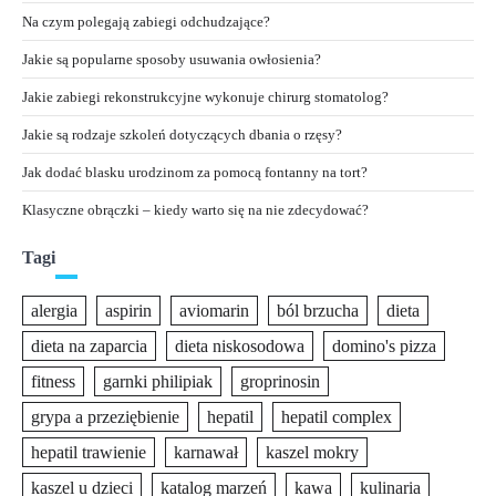
Na czym polegają zabiegi odchudzające?
Jakie są popularne sposoby usuwania owłosienia?
Jakie zabiegi rekonstrukcyjne wykonuje chirurg stomatolog?
Jakie są rodzaje szkoleń dotyczących dbania o rzęsy?
Jak dodać blasku urodzinom za pomocą fontanny na tort?
Klasyczne obrączki – kiedy warto się na nie zdecydować?
Tagi
alergia
aspirin
aviomarin
ból brzucha
dieta
dieta na zaparcia
dieta niskosodowa
domino's pizza
fitness
garnki philipiak
groprinosin
grypa a przeziębienie
hepatil
hepatil complex
hepatil trawienie
karnawał
kaszel mokry
kaszel u dzieci
katalog marzeń
kawa
kulinaria