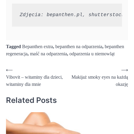
Zdjęcia: bepanthen.pl, shutterstock
Tagged
Bepanthen extra
,
bepanthen na odparzenia
,
bepanthen
regeneracja
,
maść na odparzenia
,
odparzenia u niemowląt
Nawigacja
⟵
⟶
Vibovit – witaminy dla dzieci,
Makijaż smoky eyes na każdą
wpisu
witaminy dla mnie
okazję
Related Posts