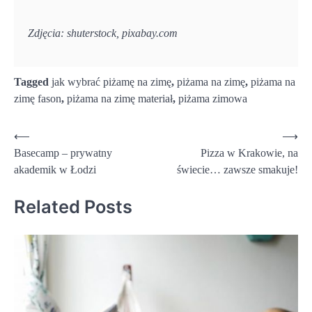
Zdjęcia: shuterstock, pixabay.com
Tagged
jak wybrać piżamę na zimę
,
piżama na zimę
,
piżama na
zimę fason
,
piżama na zimę materiał
,
piżama zimowa
Nawigacja
⟵
⟶
Basecamp – prywatny
Pizza w Krakowie, na
wpisu
akademik w Łodzi
świecie… zawsze smakuje!
Related Posts