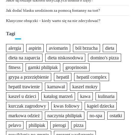
Jakie są rodzaje szkoleń dotyczących dbania o rzęsy?
Jak dodać blasku urodzinom za pomocą fontanny na tort?
Klasyczne obrączki – kiedy warto się na nie zdecydować?
Tagi
alergia
aspirin
aviomarin
ból brzucha
dieta
dieta na zaparcia
dieta niskosodowa
domino's pizza
fitness
garnki philipiak
groprinosin
grypa a przeziębienie
hepatil
hepatil complex
hepatil trawienie
karnawał
kaszel mokry
kaszel u dzieci
katalog marzeń
kawa
kulinaria
kurczak zagrodowy
kwas foliowy
kąpiel dziecka
markowa odzież
naczynia philipiak
no-spa
ostatki
pelavo
philipiak
pierogi
pizza
powikłania po grypie
prezent wydarzenie