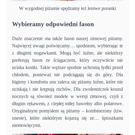
W wygodnej piżamie spędzamy też leniwe poranki
Wybieramy odpowiedni fason
Duże znaczenie ma także fason naszej zimowej piżamy.
Najwięcej uwagi poświęcamy… spodniom, wybierając te
z długimi nogawkami. Mogą być luźne, ale niektórzy
preferują fason ze ściągaczem, który oczywiście nie
uciska kostki. Takie węższe spodnie uchronią łydki przed
chłodem, ponieważ nie podciągają się do góry. Dla
higieny i komfortu snu zaleca się piżamy luźne, które nie
uciskają i nie krępują ruchów. Dla zwolenniczek koszul
nocnych są również modele w wersji zimowej, czyli z
długim rękawem, z ciepłej miłej bawełny albo polarowe.
Oryginalnym pomysłem są piżamy – kombinezony (tzw.
onesie), które niektórym kojarzą się ze… śpioszkami
niemowlęcymi.