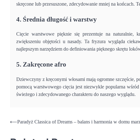
skręcone lub przesuszone, zdecydowanie mniej na końcach. T
4. Średnia długość i warstwy
Cięcie warstwowe pięknie się prezentuje na naturalnie, k
zwiększeniu objętości u nasady. Ta fryzura wygląda cieka
najlepszym narzędziem do definiowania pięknego skrętu loków
5. Zakręcone afro
Dziewczyny z kręconymi włosami mają ogromne szczęście, po
pomocą warstwowego cięcia jest niezwykle popularna wśród c
świeżego i zdecydowanego charakteru do naszego wyglądu.
Nawigacja
⟵
Paradyż Classica of Dreams – balans i harmonia w domu mar
wpisu