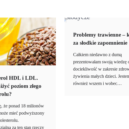
Problemy trawienne – 
za słodkie zapomnienie
Całkiem niedawno z dumą
prezentowałam swoją wiedzę 
dociekliwość w zakresie zdro
żywienia małych dzieci. Jeste
erol HDL i LDL.
również wszem i wobec…
iżyć poziom złego
rolu?
ię, że ponad 18 milionów
może mieć podwyższony
lesterolu.
ialna za ten stan rzeczy