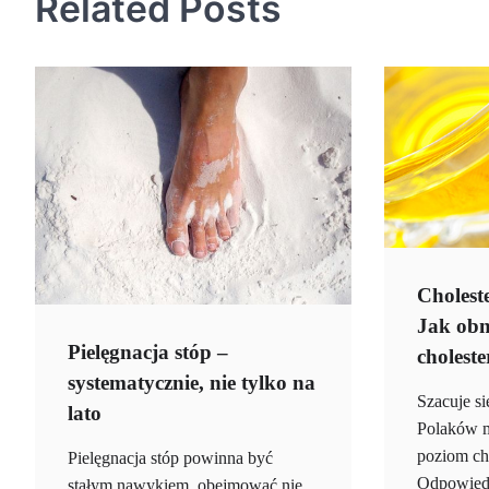
Related Posts
Cholest
Jak obn
Pielęgnacja stóp –
choleste
systematycznie, nie tylko na
Szacuje s
lato
Polaków 
poziom cho
Pielęgnacja stóp powinna być
Odpowiedz
stałym nawykiem, obejmować nie