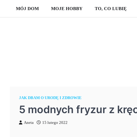
Skip
MÓJ DOM
MOJE HOBBY
TO, CO LUBIĘ
to
content
JAK DBAM O URODĘ I ZDROWIE
5 modnych fryzur z krę
Aneta
15 lutego 2022