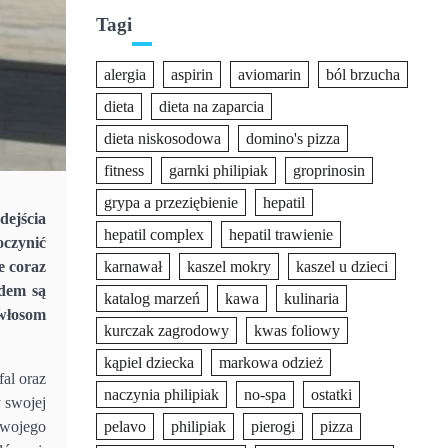
Tagi
alergia
aspirin
aviomarin
ból brzucha
dieta
dieta na zaparcia
dieta niskosodowa
domino's pizza
fitness
garnki philipiak
groprinosin
grypa a przeziębienie
hepatil
dejścia
hepatil complex
hepatil trawienie
oczynić
e coraz
karnawał
kaszel mokry
kaszel u dzieci
adem są
katalog marzeń
kawa
kulinaria
włosom
kurczak zagrodowy
kwas foliowy
kąpiel dziecka
markowa odzież
al oraz
naczynia philipiak
no-spa
ostatki
y swojej
 swojego
pelavo
philipiak
pierogi
pizza