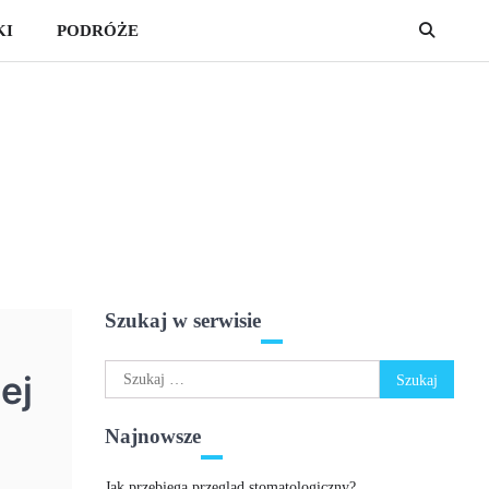
KI
PODRÓŻE
Szukaj w serwisie
Szukaj:
ej
Najnowsze
Jak przebiega przegląd stomatologiczny?