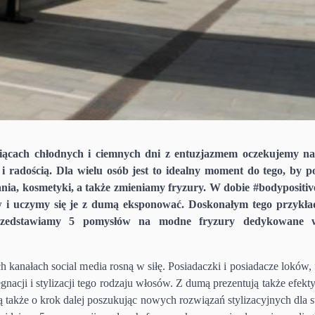
iącach chłodnych i ciemnych dni z entuzjazmem oczekujemy na
 i radością. Dla wielu osób jest to idealny moment do tego, by p
a, kosmetyki, a także zmieniamy fryzury. W dobie #bodypositiv
 i uczymy się je z dumą eksponować. Doskonałym tego przykł
przedstawiamy 5 pomysłów na modne fryzury dedykowane 
anałach social media rosną w siłę. Posiadaczki i posiadacze loków, f
ęgnacji i stylizacji tego rodzaju włosów. Z dumą prezentują także efekt
idą także o krok dalej poszukując nowych rozwiązań stylizacyjnych dla