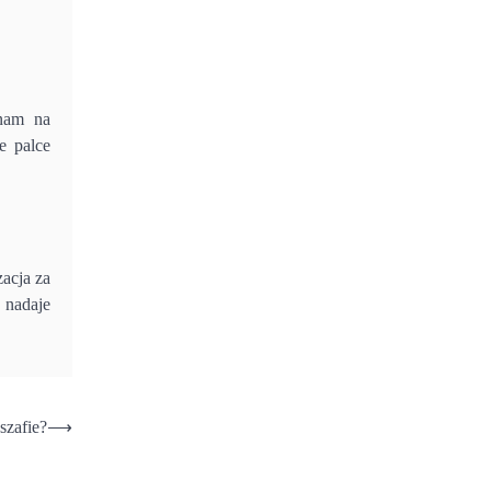
 nam na
e palce
acja za
 nadaje
szafie?
⟶