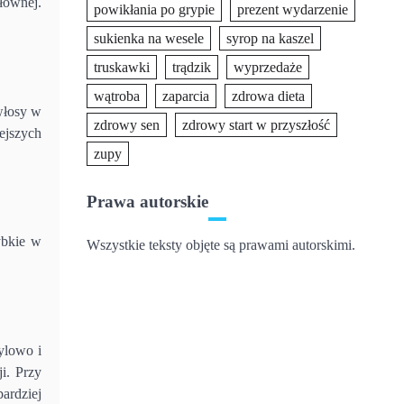
łównej.
powikłania po grypie
prezent wydarzenie
sukienka na wesele
syrop na kaszel
truskawki
trądzik
wyprzedaże
wątroba
zaparcia
zdrowa dieta
 włosy w
zdrowy sen
zdrowy start w przyszłość
ejszych
zupy
Prawa autorskie
ybkie w
Wszystkie teksty objęte są prawami autorskimi.
ylowo i
ji. Przy
bardziej