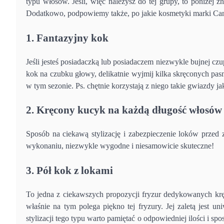
typu włosów. Jeśli, więc należysz do tej grupy, to poniżej 
Dodatkowo, podpowiemy także, po jakie kosmetyki marki Cant
1. Fantazyjny kok
Jeśli jesteś posiadaczką lub posiadaczem niezwykle bujnej cz
kok na czubku głowy, delikatnie wyjmij kilka skręconych pas
w tym sezonie. Ps. chętnie korzystają z niego takie gwiazdy j
2. Kręcony kucyk na każdą długość włosów
Sposób na ciekawą stylizację i zabezpieczenie loków przed
wykonaniu, niezwykle wygodne i niesamowicie skuteczne!
3. Pół kok z lokami
To jedna z ciekawszych propozycji fryzur dedykowanych kr
właśnie na tym polega piękno tej fryzury. Jej zaletą jest un
stylizacji tego typu warto pamiętać o odpowiedniej ilości i s