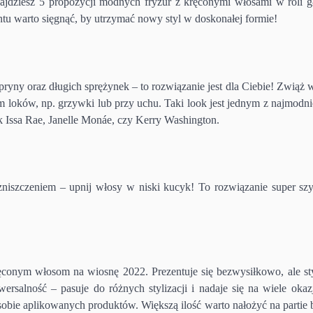
znajdziesz 5 propozycji modnych fryzur z kręconymi włosami w roli g
u warto sięgnąć, by utrzymać nowy styl w doskonałej formie!
upryny oraz długich sprężynek – to rozwiązanie jest dla Ciebie! Zwiąż
m loków, np. grzywki lub przy uchu. Taki look jest jednym z najmodni
ak Issa Rae, Janelle Monáe, czy Kerry Washington.
 zniszczeniem – upnij włosy w niski kucyk! To rozwiązanie super sz
ęconym włosom na wiosnę 2022. Prezentuje się bezwysiłkowo, ale st
iwersalność – pasuje do różnych stylizacji i nadaje się na wiele okaz
posobie aplikowanych produktów. Większą ilość warto nałożyć na partie 