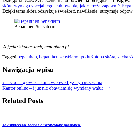
Dlatego kluczowe znaczenie ma odpowiednia pielęgnacja i reagowan
skóra wymaga specjalnego traktowania, jakie może zapewnić Bepa
Dzięki temu skóra odzyskuje świeżość, nawilżenie, utrzymuje odpowie
Bepanthen Sensiderm
Zdjęcia: Shutterstock, bepanthen.pl
Tagged
bepanthen
,
bepanthen sensiderm
,
podrażniona skóra
,
sucha s
Nawigacja wpisu
⟵
Co na głowie – karnawałowe fryzury i uczesania
Kantor online – i już nie obawiam się wymiany walut
⟶
Related Posts
Jak skutecznie zadbać o rozdwojone paznokcie