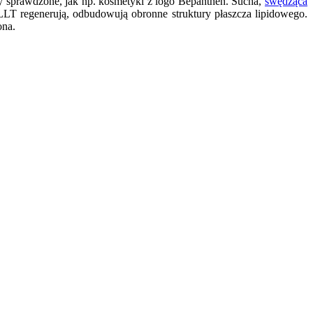
y sprawdzone, jak np. kosmetyki z logo Bepanthen. Sucha,
swędząca
LT regenerują, odbudowują obronne struktury płaszcza lipidowego.
ona.