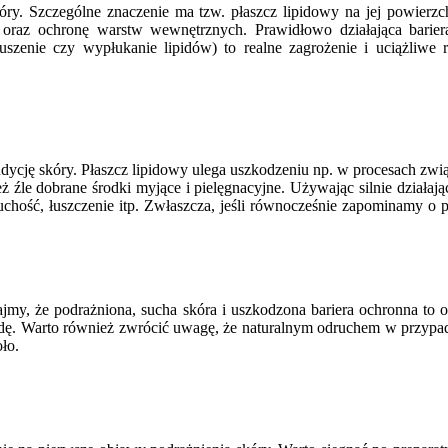
óry. Szczególne znaczenie ma tzw. płaszcz lipidowy na jej powierzc
 oraz ochronę warstw wewnętrznych. Prawidłowo działająca barie
uszenie czy wypłukanie lipidów) to realne zagrożenie i uciążliwe 
cję skóry. Płaszcz lipidowy ulega uszkodzeniu np. w procesach zwi
nież źle dobrane środki myjące i pielęgnacyjne. Używając silnie dzi
chość, łuszczenie itp. Zwłaszcza, jeśli równocześnie zapominamy o piel
jmy, że podrażniona, sucha skóra i uszkodzona bariera ochronna to o
wodę. Warto również zwrócić uwagę, że naturalnym odruchem w przypad
ło.