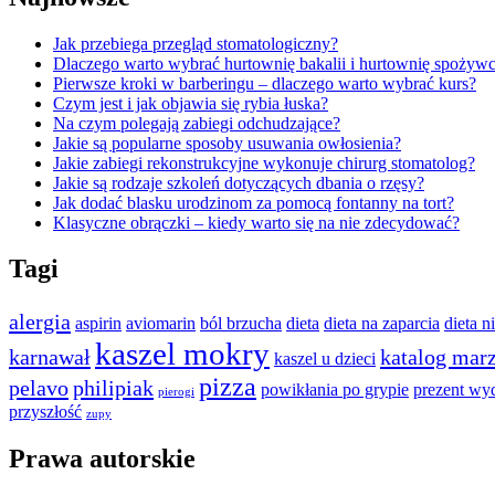
Jak przebiega przegląd stomatologiczny?
Dlaczego warto wybrać hurtownię bakalii i hurtownię spożywc
Pierwsze kroki w barberingu – dlaczego warto wybrać kurs?
Czym jest i jak objawia się rybia łuska?
Na czym polegają zabiegi odchudzające?
Jakie są popularne sposoby usuwania owłosienia?
Jakie zabiegi rekonstrukcyjne wykonuje chirurg stomatolog?
Jakie są rodzaje szkoleń dotyczących dbania o rzęsy?
Jak dodać blasku urodzinom za pomocą fontanny na tort?
Klasyczne obrączki – kiedy warto się na nie zdecydować?
Tagi
alergia
aspirin
aviomarin
ból brzucha
dieta
dieta na zaparcia
dieta 
kaszel mokry
karnawał
katalog mar
kaszel u dzieci
pizza
pelavo
philipiak
powikłania po grypie
prezent wy
pierogi
przyszłość
zupy
Prawa autorskie