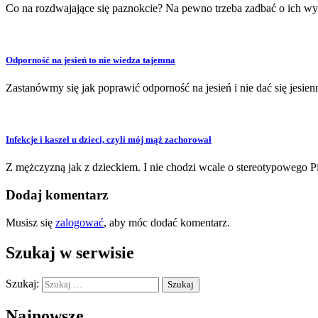
Co na rozdwajające się paznokcie? Na pewno trzeba zadbać o ich wyg
Odporność na jesień to nie wiedza tajemna
Zastanówmy się jak poprawić odporność na jesień i nie dać się jesien
Infekcje i kaszel u dzieci, czyli mój mąż zachorował
Z mężczyzną jak z dzieckiem. I nie chodzi wcale o stereotypowego Pi
Dodaj komentarz
Musisz się
zalogować
, aby móc dodać komentarz.
Szukaj w serwisie
Szukaj:
Najnowsze