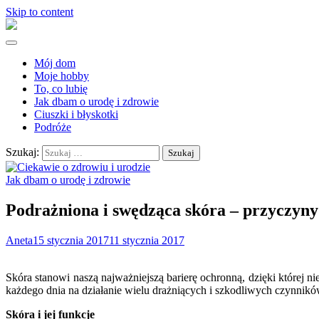
Skip to content
Mój dom
Moje hobby
To, co lubię
Jak dbam o urodę i zdrowie
Ciuszki i błyskotki
Podróże
Szukaj:
Jak dbam o urodę i zdrowie
Podrażniona i swędząca skóra – przyczyny 
Aneta
15 stycznia 2017
11 stycznia 2017
Skóra stanowi naszą najważniejszą barierę ochronną, dzięki której ni
każdego dnia na działanie wielu drażniących i szkodliwych czynnikó
Skóra i jej funkcje