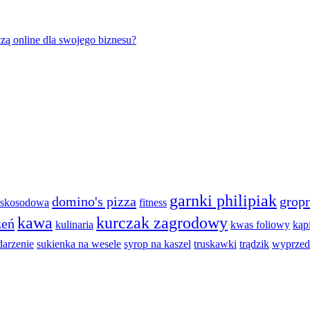
zą online dla swojego biznesu?
garnki philipiak
domino's pizza
gropr
niskosodowa
fitness
kawa
kurczak zagrodowy
zeń
kulinaria
kwas foliowy
kąp
darzenie
sukienka na wesele
syrop na kaszel
truskawki
trądzik
wyprzed