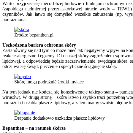
Warto przyjrzeć się nieco bliżej budowie i funkcjom ochronnym sk
(zapobiega nadmiernej przeznaskórkowej utracie wody – TEWL)
czynników. Jak łatwo się domyśleć wszelkie zaburzenia (np. wys
podrażnioną.
Źródło: bepanthen.pl
Uszkodzona bariera ochronna skóry
Zastanówmy się nad tym co może mieć tak negatywny wpływ na kondy
reakcje alergiczne i egzemy. Dla naszej skóry zagrożeniem są rów
lipidowej, a odpowiedzią będzie zaczerwienienie, swędząca skóra, su
odczuwa się świąd, pieczenie i specyficzne ściągnięcie skóry.
Skórę mogą podrażnić środki myjące
Na tym jednak nie kończą się konsekwencje takiego stanu – pamięta
wirusów). W drugą stronę – skóra łatwo i szybko traci potrzebną 
podrażnia i osłabia płaszcz lipidowy, a zatem mamy swoiste błędne ko
Drapanie dodatkowo uszkadza płaszcz lipidowy
Bepanthen – na ratunek skórze