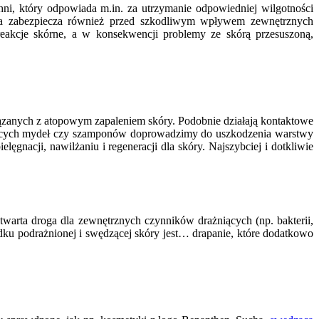
hni, który odpowiada m.in. za utrzymanie odpowiedniej wilgotności
ra zabezpiecza również przed szkodliwym wpływem zewnętrznych
reakcje skórne, a w konsekwencji problemy ze skórą przesuszoną,
ązanych z atopowym zapaleniem skóry. Podobnie działają kontaktowe
ałających mydeł czy szamponów doprowadzimy do uszkodzenia warstwy
ęgnacji, nawilżaniu i regeneracji dla skóry. Najszybciej i dotkliwie
twarta droga dla zewnętrznych czynników drażniących (np. bakterii,
ku podrażnionej i swędzącej skóry jest… drapanie, które dodatkowo