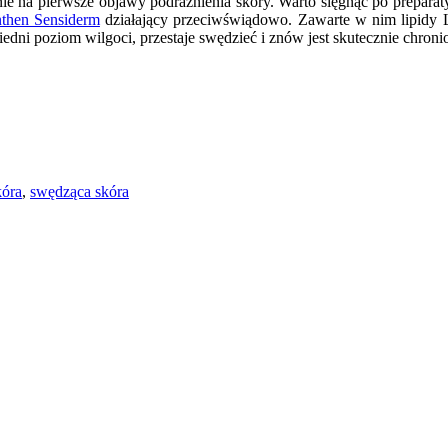
ie na pierwsze objawy podrażnienia skóry. Warto sięgnąć po preparat
nthen Sensiderm
działający przeciwświądowo. Zawarte w nim lipidy L
dni poziom wilgoci, przestaje swędzieć i znów jest skutecznie chroni
kóra
,
swędząca skóra