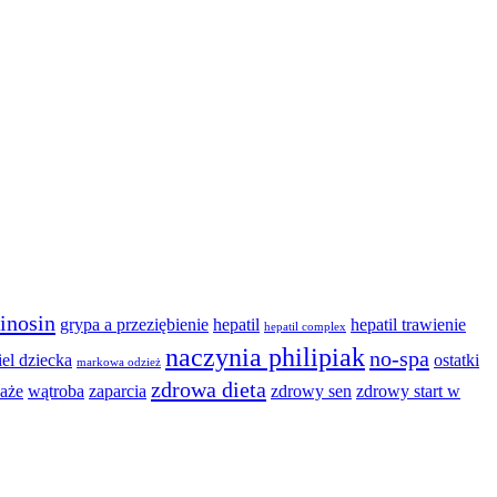
inosin
grypa a przeziębienie
hepatil
hepatil trawienie
hepatil complex
naczynia philipiak
no-spa
iel dziecka
ostatki
markowa odzież
zdrowa dieta
aże
wątroba
zaparcia
zdrowy sen
zdrowy start w