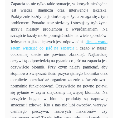
Zaparcia to nie tylko takie sytuacje, w których niezbędna
jest wiedza, diagnoza oraz interwencja lekarska.
Praktycznie każdy na jakimś etapie życia zmaga się z tym
problemem. Ponadto nasz siedzący i stresujący tryb życia
sprzyja niestety problemom z wypróżnianiem. Na
szczęście każdy może pomagać sobie na wiele sposobów.
Jednym z najistotniejszych jest odpowiednia
dieta – warto
zatem wiedzieć co jeść na zaparcia
i czego w naszej
codziennej diecie nie powinno zbraknąć. Najbardziej
oczywistą odpowiedzią na pytanie co jeść na zaparcia jest
oczywiście błonnik. Przy czym należy pamiętać, aby
stopniowo zwiększać ilość przyswajanego błonnika oraz
cierpliwie poczekać aż organizm zacznie znów zdrowo i
normalnie funkcjonować. Oczywiście na pewno pojawi
się pytanie w czym znajdziemy najwięcej błonnika. Na
szczęście bogate w błonnik produkty są naprawdę
smaczne i zdrowe. Kto z nas nie lubi owoców, warzyw,
ciemnego pieczywa, razowych makaronów czy
brązowego ryżu? To nie tylko samo zdrowie i smak, ale