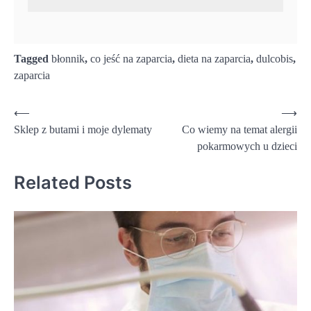
Tagged
błonnik
,
co jeść na zaparcia
,
dieta na zaparcia
,
dulcobis
,
zaparcia
Nawigacja
⟵
⟶
Sklep z butami i moje dylematy
Co wiemy na temat alergii
wpisu
pokarmowych u dzieci
Related Posts