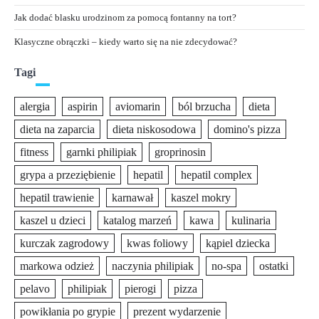
Jak dodać blasku urodzinom za pomocą fontanny na tort?
Klasyczne obrączki – kiedy warto się na nie zdecydować?
Tagi
alergia
aspirin
aviomarin
ból brzucha
dieta
dieta na zaparcia
dieta niskosodowa
domino's pizza
fitness
garnki philipiak
groprinosin
grypa a przeziębienie
hepatil
hepatil complex
hepatil trawienie
karnawał
kaszel mokry
kaszel u dzieci
katalog marzeń
kawa
kulinaria
kurczak zagrodowy
kwas foliowy
kąpiel dziecka
markowa odzież
naczynia philipiak
no-spa
ostatki
pelavo
philipiak
pierogi
pizza
powikłania po grypie
prezent wydarzenie