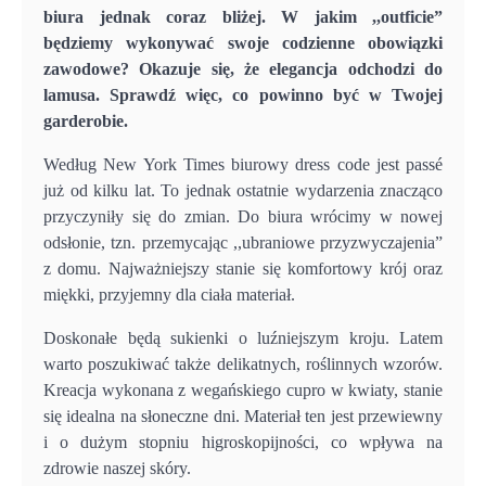
biura jednak coraz bliżej. W jakim ,,outficie”
będziemy wykonywać swoje codzienne obowiązki
zawodowe? Okazuje się, że elegancja odchodzi do
lamusa. Sprawdź więc, co powinno być w Twojej
garderobie.
Według New York Times biurowy dress code jest passé
już od kilku lat. To jednak ostatnie wydarzenia znacząco
przyczyniły się do zmian. Do biura wrócimy w nowej
odsłonie, tzn. przemycając ,,ubraniowe przyzwyczajenia”
z domu. Najważniejszy stanie się komfortowy krój oraz
miękki, przyjemny dla ciała materiał.
Doskonałe będą sukienki o luźniejszym kroju. Latem
warto poszukiwać także delikatnych, roślinnych wzorów.
Kreacja wykonana z wegańskiego cupro w kwiaty, stanie
się idealna na słoneczne dni. Materiał ten jest przewiewny
i o dużym stopniu higroskopijności, co wpływa na
zdrowie naszej skóry.