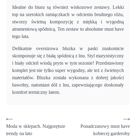
Idealne do biura są również wiskozowe zestawy. Lekki
top na szerokich ramiączkach w odcieniu brudnego różu,
stworzy świetną kompozycję z miękką i wygodną
atramentową spódnicą. Ten zestaw to absolutne must have
tego lata.
Delikatnie oversizowa bluzka w paski znakomicie
skomponuje się z białą spódnicą z lnu. Styl marynistyczny
i biały odcień wiodą prym w tym sezonie! Przedstawiony
komplet jest nie tylko super wygodny, ale też z świetnych
materiałów. Bluzka została wykonana z dobrej jakości
bawełny, natomiast dół z lnu, zapewniającego doskonały
komfort termiczny latem.
Nawigacja
⟵
⟶
Moda w sklepach. Najgorętsze
Ponadczasowy must have
wpisu
trendy na lato
kobiecej garderoby