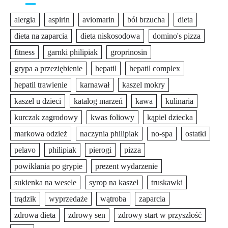
alergia
aspirin
aviomarin
ból brzucha
dieta
dieta na zaparcia
dieta niskosodowa
domino's pizza
fitness
garnki philipiak
groprinosin
grypa a przeziębienie
hepatil
hepatil complex
hepatil trawienie
karnawał
kaszel mokry
kaszel u dzieci
katalog marzeń
kawa
kulinaria
kurczak zagrodowy
kwas foliowy
kąpiel dziecka
markowa odzież
naczynia philipiak
no-spa
ostatki
pelavo
philipiak
pierogi
pizza
powikłania po grypie
prezent wydarzenie
sukienka na wesele
syrop na kaszel
truskawki
trądzik
wyprzedaże
wątroba
zaparcia
zdrowa dieta
zdrowy sen
zdrowy start w przyszłość