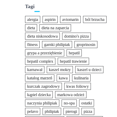
Tagi
alergia
aspirin
aviomarin
ból brzucha
dieta
dieta na zaparcia
dieta niskosodowa
domino's pizza
fitness
garnki philipiak
groprinosin
grypa a przeziębienie
hepatil
hepatil complex
hepatil trawienie
karnawał
kaszel mokry
kaszel u dzieci
katalog marzeń
kawa
kulinaria
kurczak zagrodowy
kwas foliowy
kąpiel dziecka
markowa odzież
naczynia philipiak
no-spa
ostatki
pelavo
philipiak
pierogi
pizza