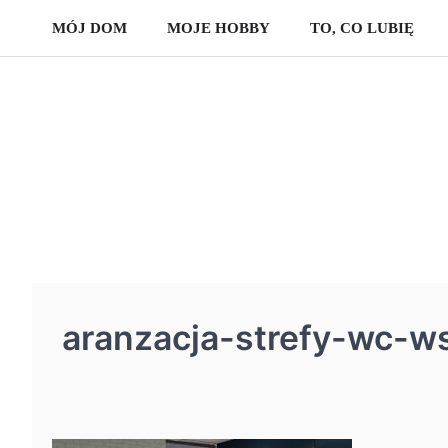
Skip
MÓJ DOM
MOJE HOBBY
TO, CO LUBIĘ
to
content
aranzacja-strefy-wc-w