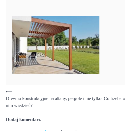
Nawigacja
⟵
Drewno konstrukcyjne na altany, pergole i nie tylko. Co trzeba o
wpisu
nim wiedzieć?
Dodaj komentarz