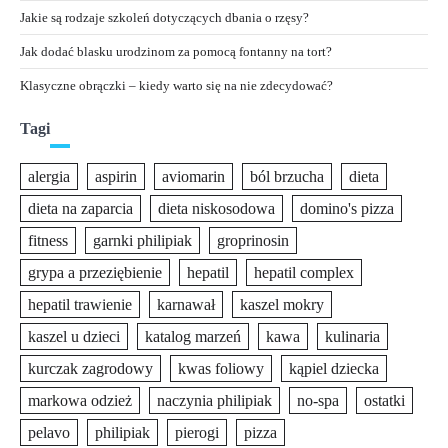
Jakie są rodzaje szkoleń dotyczących dbania o rzęsy?
Jak dodać blasku urodzinom za pomocą fontanny na tort?
Klasyczne obrączki – kiedy warto się na nie zdecydować?
Tagi
alergia
aspirin
aviomarin
ból brzucha
dieta
dieta na zaparcia
dieta niskosodowa
domino's pizza
fitness
garnki philipiak
groprinosin
grypa a przeziębienie
hepatil
hepatil complex
hepatil trawienie
karnawał
kaszel mokry
kaszel u dzieci
katalog marzeń
kawa
kulinaria
kurczak zagrodowy
kwas foliowy
kąpiel dziecka
markowa odzież
naczynia philipiak
no-spa
ostatki
pelavo
philipiak
pierogi
pizza