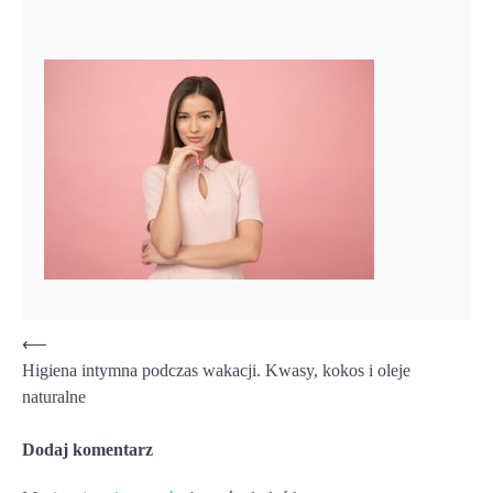
Nawigacja
⟵
Higiena intymna podczas wakacji. Kwasy, kokos i oleje
wpisu
naturalne
Dodaj komentarz