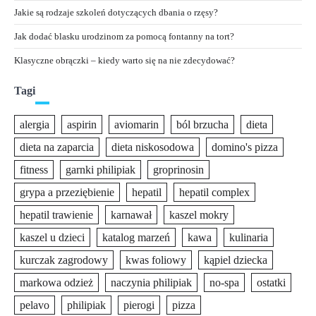
Jakie są rodzaje szkoleń dotyczących dbania o rzęsy?
Jak dodać blasku urodzinom za pomocą fontanny na tort?
Klasyczne obrączki – kiedy warto się na nie zdecydować?
Tagi
alergia
aspirin
aviomarin
ból brzucha
dieta
dieta na zaparcia
dieta niskosodowa
domino's pizza
fitness
garnki philipiak
groprinosin
grypa a przeziębienie
hepatil
hepatil complex
hepatil trawienie
karnawał
kaszel mokry
kaszel u dzieci
katalog marzeń
kawa
kulinaria
kurczak zagrodowy
kwas foliowy
kąpiel dziecka
markowa odzież
naczynia philipiak
no-spa
ostatki
pelavo
philipiak
pierogi
pizza