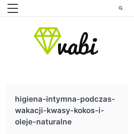
Skip
to
content
higiena-intymna-podczas-
wakacji-kwasy-kokos-i-
oleje-naturalne