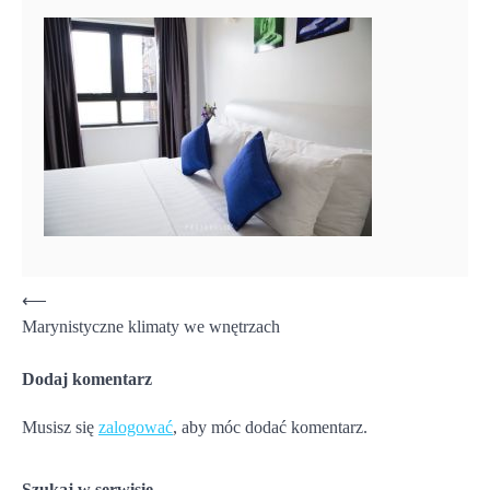
Nawigacja
⟵
Marynistyczne klimaty we wnętrzach
wpisu
Dodaj komentarz
Musisz się
zalogować
, aby móc dodać komentarz.
Szukaj w serwisie