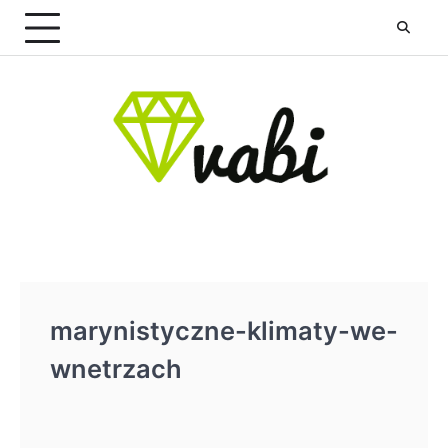
Skip
to
content
marynistyczne-klimaty-we-
wnetrzach