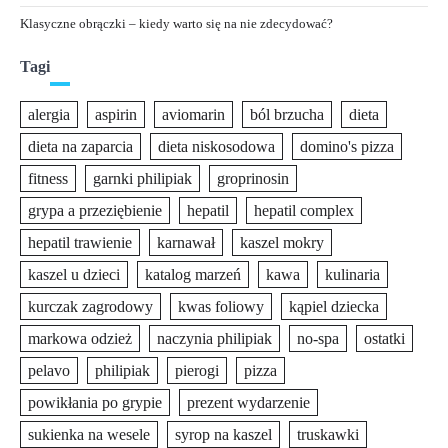
Klasyczne obrączki – kiedy warto się na nie zdecydować?
Tagi
alergia
aspirin
aviomarin
ból brzucha
dieta
dieta na zaparcia
dieta niskosodowa
domino's pizza
fitness
garnki philipiak
groprinosin
grypa a przeziębienie
hepatil
hepatil complex
hepatil trawienie
karnawał
kaszel mokry
kaszel u dzieci
katalog marzeń
kawa
kulinaria
kurczak zagrodowy
kwas foliowy
kąpiel dziecka
markowa odzież
naczynia philipiak
no-spa
ostatki
pelavo
philipiak
pierogi
pizza
powikłania po grypie
prezent wydarzenie
sukienka na wesele
syrop na kaszel
truskawki