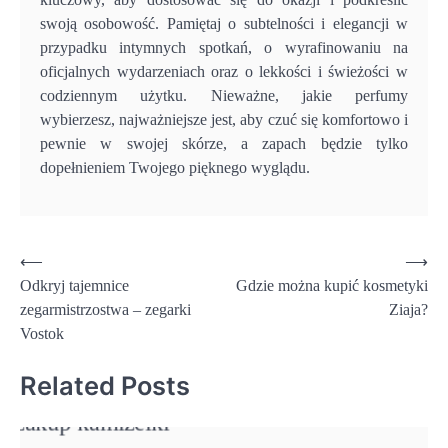
swoją osobowość. Pamiętaj o subtelności i elegancji w
przypadku intymnych spotkań, o wyrafinowaniu na
oficjalnych wydarzeniach oraz o lekkości i świeżości w
codziennym użytku. Nieważne, jakie perfumy
wybierzesz, najważniejsze jest, aby czuć się komfortowo i
pewnie w swojej skórze, a zapach będzie tylko
dopełnieniem Twojego pięknego wyglądu.
Nawigacja
⟵
⟶
Odkryj tajemnice
Gdzie można kupić kosmetyki
wpisu
zegarmistrzostwa – zegarki
Ziaja?
Vostok
Related Posts