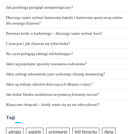
Jak przebiega przegląd stomatologiczny?
Dlaczego warto wybrać hurtownię bakalii i hurtownię spożywczą online
dla swojego biznesu?
Pierwsze kroki w barberingu – dlaczego warto wybrać kurs?
Czym jest i jak objawia się rybia łuska?
Na czym polegają zabiegi odchudzające?
Jakie są popularne sposoby usuwania owłosienia?
Jakie zabiegi rekonstrukcyjne wykonuje chirurg stomatolog?
Jakie są rodzaje szkoleń dotyczących dbania o rzęsy?
Jak dodać blasku urodzinom za pomocą fontanny na tort?
Klasyczne obrączki – kiedy warto się na nie zdecydować?
Tagi
alergia
aspirin
aviomarin
ból brzucha
dieta