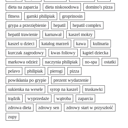
dieta na zaparcia
dieta niskosodowa
domino's pizza
fitness
garnki philipiak
groprinosin
grypa a przeziębienie
hepatil
hepatil complex
hepatil trawienie
karnawał
kaszel mokry
kaszel u dzieci
katalog marzeń
kawa
kulinaria
kurczak zagrodowy
kwas foliowy
kąpiel dziecka
markowa odzież
naczynia philipiak
no-spa
ostatki
pelavo
philipiak
pierogi
pizza
powikłania po grypie
prezent wydarzenie
sukienka na wesele
syrop na kaszel
truskawki
trądzik
wyprzedaże
wątroba
zaparcia
zdrowa dieta
zdrowy sen
zdrowy start w przyszłość
zupy