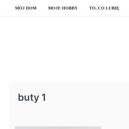
Skip
MÓJ DOM
MOJE HOBBY
TO, CO LUBIĘ
to
content
buty 1