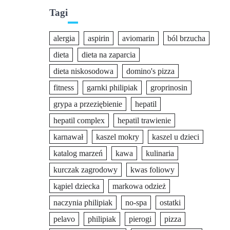
Tagi
alergia
aspirin
aviomarin
ból brzucha
dieta
dieta na zaparcia
dieta niskosodowa
domino's pizza
fitness
garnki philipiak
groprinosin
grypa a przeziębienie
hepatil
hepatil complex
hepatil trawienie
karnawał
kaszel mokry
kaszel u dzieci
katalog marzeń
kawa
kulinaria
kurczak zagrodowy
kwas foliowy
kąpiel dziecka
markowa odzież
naczynia philipiak
no-spa
ostatki
pelavo
philipiak
pierogi
pizza