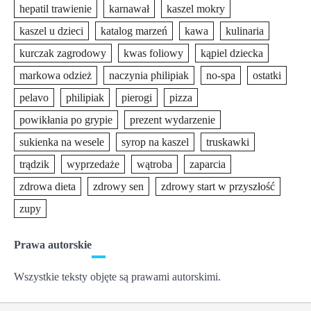
hepatil trawienie
karnawał
kaszel mokry
kaszel u dzieci
katalog marzeń
kawa
kulinaria
kurczak zagrodowy
kwas foliowy
kąpiel dziecka
markowa odzież
naczynia philipiak
no-spa
ostatki
pelavo
philipiak
pierogi
pizza
powikłania po grypie
prezent wydarzenie
sukienka na wesele
syrop na kaszel
truskawki
trądzik
wyprzedaże
wątroba
zaparcia
zdrowa dieta
zdrowy sen
zdrowy start w przyszłość
zupy
Prawa autorskie
Wszystkie teksty objęte są prawami autorskimi.