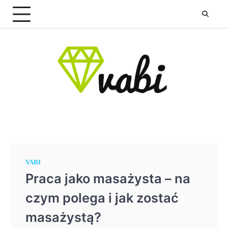
Skip
to
content
VABI
Praca jako masażysta – na
czym polega i jak zostać
masażystą?