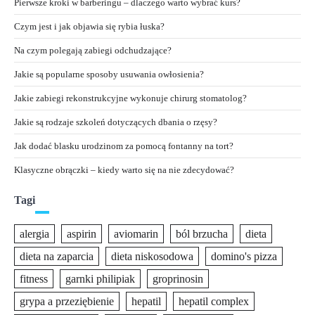
Pierwsze kroki w barberingu – dlaczego warto wybrać kurs?
Czym jest i jak objawia się rybia łuska?
Na czym polegają zabiegi odchudzające?
Jakie są popularne sposoby usuwania owłosienia?
Jakie zabiegi rekonstrukcyjne wykonuje chirurg stomatolog?
Jakie są rodzaje szkoleń dotyczących dbania o rzęsy?
Jak dodać blasku urodzinom za pomocą fontanny na tort?
Klasyczne obrączki – kiedy warto się na nie zdecydować?
Tagi
alergia
aspirin
aviomarin
ból brzucha
dieta
dieta na zaparcia
dieta niskosodowa
domino's pizza
fitness
garnki philipiak
groprinosin
grypa a przeziębienie
hepatil
hepatil complex