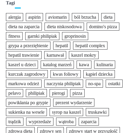
Tagi
alergia
aspirin
aviomarin
ból brzucha
dieta
dieta na zaparcia
dieta niskosodowa
domino's pizza
fitness
garnki philipiak
groprinosin
grypa a przeziębienie
hepatil
hepatil complex
hepatil trawienie
karnawał
kaszel mokry
kaszel u dzieci
katalog marzeń
kawa
kulinaria
kurczak zagrodowy
kwas foliowy
kąpiel dziecka
markowa odzież
naczynia philipiak
no-spa
ostatki
pelavo
philipiak
pierogi
pizza
powikłania po grypie
prezent wydarzenie
sukienka na wesele
syrop na kaszel
truskawki
trądzik
wyprzedaże
wątroba
zaparcia
zdrowa dieta
zdrowy sen
zdrowy start w przyszłość