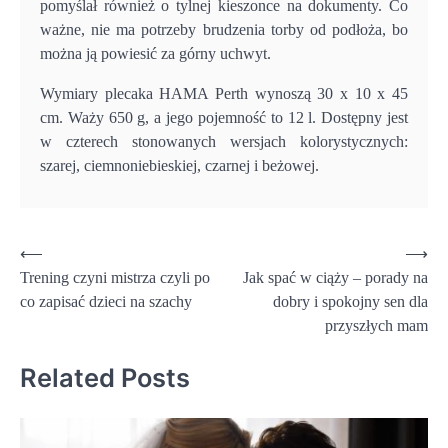
pomyślał również o tylnej kieszonce na dokumenty. Co
ważne, nie ma potrzeby brudzenia torby od podłoża, bo
można ją powiesić za górny uchwyt.
Wymiary plecaka HAMA Perth wynoszą 30 x 10 x 45
cm. Waży 650 g, a jego pojemność to 12 l. Dostępny jest
w czterech stonowanych wersjach kolorystycznych:
szarej, ciemnoniebieskiej, czarnej i beżowej.
Nawigacja
⟵
⟶
Trening czyni mistrza czyli po
Jak spać w ciąży – porady na
wpisu
co zapisać dzieci na szachy
dobry i spokojny sen dla
przyszłych mam
Related Posts