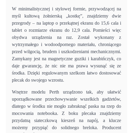
W minimalistycznej i stylowej formie, przywodzącej na
myśl kultową żołnierską „kostkę”, znajdziemy dwie
przegrody – na laptop o przekątnej ekranu do 15,6 cala i
tablet o rozmiarze ekranu do 12,9 cala. Pomieści więc
obydwa urządzenia na raz. Został wykonany z
wytrzymałego i wodoodpornego materiału, chroniącego
przed wilgocią, brudem i uszkodzeniami mechanicznymi.
Zamykany jest na magnetyczne guziki i karabińczyk, co
daje gwarancję, że nic nie ma prawa wysunąć się ze
środka. Dzięki regulowanym szelkom łatwo dostosować
plecak do swojego wzrostu.
Wnętrze modelu Perth urządzono tak, aby ułatwić
uporządkowane przechowywanie wszelkich gadżetów,
dlatego w środku nie mogło zabraknąć paska na rzep do
mocowania notebooka. Z boku plecaka znajdziemy
przydatną siateczkową kieszeń na napój, a klucze
możemy przypiąć do solidnego breloka. Producent