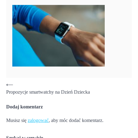
Nawigacja
⟵
Propozycje smartwatchy na Dzień Dziecka
wpisu
Dodaj komentarz
Musisz się
zalogować
, aby móc dodać komentarz.
Szukaj w serwisie