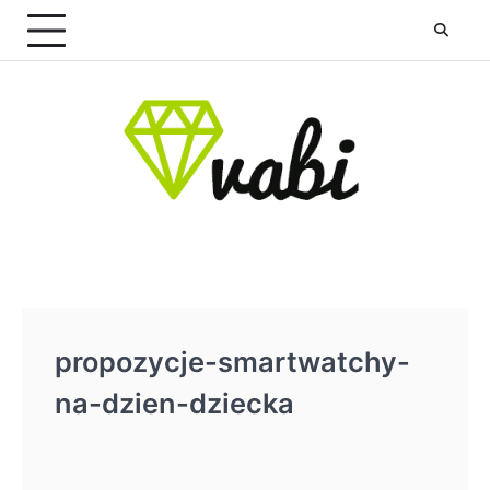
Skip
to
content
propozycje-smartwatchy-
na-dzien-dziecka