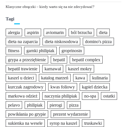
Klasyczne obrączki – kiedy warto się na nie zdecydować?
Tagi
alergia
aspirin
aviomarin
ból brzucha
dieta
dieta na zaparcia
dieta niskosodowa
domino's pizza
fitness
garnki philipiak
groprinosin
grypa a przeziębienie
hepatil
hepatil complex
hepatil trawienie
karnawał
kaszel mokry
kaszel u dzieci
katalog marzeń
kawa
kulinaria
kurczak zagrodowy
kwas foliowy
kąpiel dziecka
markowa odzież
naczynia philipiak
no-spa
ostatki
pelavo
philipiak
pierogi
pizza
powikłania po grypie
prezent wydarzenie
sukienka na wesele
syrop na kaszel
truskawki