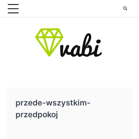
Skip
to
content
przede-wszystkim-
przedpokoj