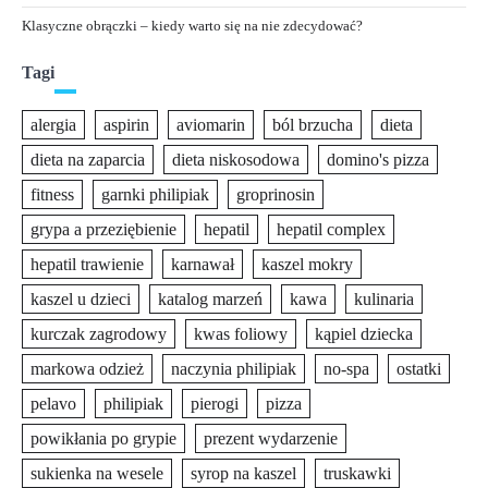
Klasyczne obrączki – kiedy warto się na nie zdecydować?
Tagi
alergia
aspirin
aviomarin
ból brzucha
dieta
dieta na zaparcia
dieta niskosodowa
domino's pizza
fitness
garnki philipiak
groprinosin
grypa a przeziębienie
hepatil
hepatil complex
hepatil trawienie
karnawał
kaszel mokry
kaszel u dzieci
katalog marzeń
kawa
kulinaria
kurczak zagrodowy
kwas foliowy
kąpiel dziecka
markowa odzież
naczynia philipiak
no-spa
ostatki
pelavo
philipiak
pierogi
pizza
powikłania po grypie
prezent wydarzenie
sukienka na wesele
syrop na kaszel
truskawki