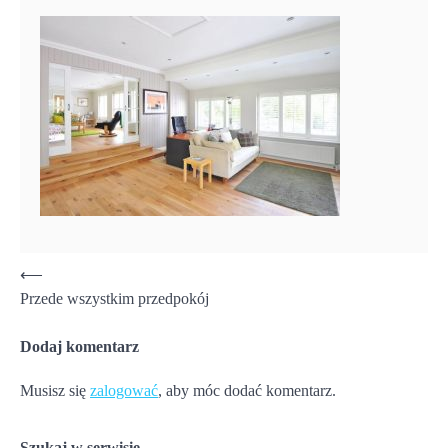
Nawigacja
⟵
Przede wszystkim przedpokój
wpisu
Dodaj komentarz
Musisz się
zalogować
, aby móc dodać komentarz.
Szukaj w serwisie