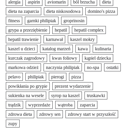
alergia
aspirin
aviomarin
ból brzucha
dieta
dieta na zaparcia
dieta niskosodowa
domino's pizza
fitness
garnki philipiak
groprinosin
grypa a przeziębienie
hepatil
hepatil complex
hepatil trawienie
karnawał
kaszel mokry
kaszel u dzieci
katalog marzeń
kawa
kulinaria
kurczak zagrodowy
kwas foliowy
kąpiel dziecka
markowa odzież
naczynia philipiak
no-spa
ostatki
pelavo
philipiak
pierogi
pizza
powikłania po grypie
prezent wydarzenie
sukienka na wesele
syrop na kaszel
truskawki
trądzik
wyprzedaże
wątroba
zaparcia
zdrowa dieta
zdrowy sen
zdrowy start w przyszłość
zupy