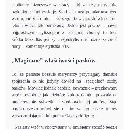
spotkanie biznesowe w pracy – bluza czy marynarka
ozdobiona nimi zyskuje. Stąd tak duża popularność tego
wzoru, który co roku – szczególnie w okresie wiosenno–
letnim wraca jak bumerang. Jedno jest pewne – nawet
najprostszym stylizacjom z paskami, choćby to była
krótka koszulka, jeansy i espadryle, nie można zarzucić
nudy – komentuje stylistka KiK.
„Magiczne” właściwości pasków
To, że pasiaste koszule marynarzy przyciągały damskie
spojrzenia to nie jedyny dowód na „specjalne” cechy
pasków. Mówiąc jednak bardziej poważnie – prążkowany
wzór, podobnie jak niektóre kolory tkanin, pozwala na
modelowanie sylwetki i wydobycie jej atutów. Stąd
bardzo często mówi się o nim w kontekście trików
wyszczuplających lub podkreślających figurę.
– Pasiasty wzór wykorzystany w umiejętny sposób będzie