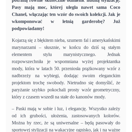
potrafią równie skutecznie odmienić nudną stylizację.
Pasy mają moc, której uległa nawet sama Coco
Chanel, włączając ten wzór do swoich kolekcji. Jak je
wkomponować w letnią garderobę? Już
podpowiadamy!
Kojarzą się z błękitem nieba, szumem fal i amerykańskimi
marynarzami – słusznie, w końcu do dziś są stałym
elementem stylu marynistycznego. Jednak
rozpowszechniła je wspomniana wyżej projektantka
mody, która w latach 50. przeniosła prążkowany wzór z
nadbrzeży na wybiegi, dodając swoim eleganckim
projektom trochę swobody. Nietrudno się domyślić, że
paryżanie szybko pokochali prosty wzór geometryczny,
który z czasem wszedł na stałe do kanonów mody.
– Paski mają w sobie i luz, i elegancję. Wszystko zależy
od ich grubości, ułożenia, zastosowanych kolorów.
Można by rzec, że są uniwersalne – będą pasowały do
sportowej stylizacji na wakacyjne ognisko, jak i na ważne