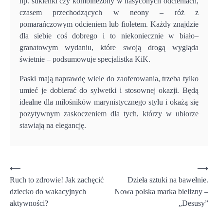
np. sukienki czy kombinezony w nasyconych odcieniach,
czasem przechodzących w neony – róż z
pomarańczowym odcieniem lub fioletem. Każdy znajdzie
dla siebie coś dobrego i to niekoniecznie w biało–
granatowym wydaniu, które swoją drogą wygląda
świetnie – podsumowuje specjalistka KiK.
Paski mają naprawdę wiele do zaoferowania, trzeba tylko
umieć je dobierać do sylwetki i stosownej okazji. Będą
idealne dla miłośników marynistycznego stylu i okażą się
pozytywnym zaskoczeniem dla tych, którzy w ubiorze
stawiają na elegancję.
Nawigacja
⟵
⟶
Ruch to zdrowie! Jak zachęcić
Dzieła sztuki na bawełnie.
wpisu
dziecko do wakacyjnych
Nowa polska marka bielizny –
aktywności?
„Desusy”