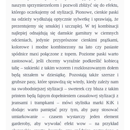
naszym sprzymierzeńcem i pozwoli zbliżyć się do efektu,
którego oczekujemy od stylizacji. Pionowe, cienkie paski
na odzieży wydłużają optycznie sylwetkę i sprawiają, że
prezentujemy się smuklej i szczuplej. W tej kombinacji
najlepiej odnajdują się damskie garnitury w ciemnych
odcieniach, jedynie przyprószone cienkimi prążkami,
kolorowe i modne kombinezony na lato czy pasiaste
spódnice maxi połączone z topem. Poziome paski warto
zastosować, jeśli chcemy wyraźnie podkreślić kobiecą
talię – sukienki z takim wzorem i rozkloszowanym dołem
będą strzałem w dziesiątkę. Pozostają także szersze i
grubsze pasy, które sprawdzą się wtedy, kiedy zależy nam
na swobodniejszej stylizacji – sweterek czy bluza z takim
printem będą fajnym dopełnieniem casualowej stylizacji z
jeansami i trampkami – mówi stylistka marki KiK i
dodaje: warto pamiętać przy tym, aby pasy stosować
umiarkowanie – czasem wystarczy jeden element
garderoby, aby wywołać efekt wow – na przykład