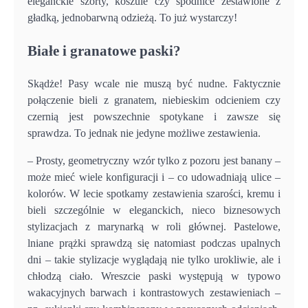
eleganckie szorty, koszule czy spódnice zestawione z
gładką, jednobarwną odzieżą. To już wystarczy!
Białe i granatowe paski?
Skądże! Pasy wcale nie muszą być nudne. Faktycznie
połączenie bieli z granatem, niebieskim odcieniem czy
czernią jest powszechnie spotykane i zawsze się
sprawdza. To jednak nie jedyne możliwe zestawienia.
– Prosty, geometryczny wzór tylko z pozoru jest banany –
może mieć wiele konfiguracji i – co udowadniają ulice –
kolorów. W lecie spotkamy zestawienia szarości, kremu i
bieli szczególnie w eleganckich, nieco biznesowych
stylizacjach z marynarką w roli głównej. Pastelowe,
lniane prążki sprawdzą się natomiast podczas upalnych
dni – takie stylizacje wyglądają nie tylko urokliwie, ale i
chłodzą ciało. Wreszcie paski występują w typowo
wakacyjnych barwach i kontrastowych zestawieniach –