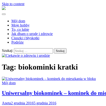
Skip to content
Mój dom
Moje hobby
To, co lubię
Jak dbam o urodę i zdrowie
Ciuszki i błyskotki
Podróże
Szukaj:
Tag:
biokominki kratki
Mój dom
Uniwersalny biokominek – kominek do mie
Aneta
2 grudnia 2016
5 grudnia 2016