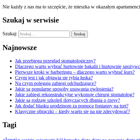
Nie każdy z nas ma to szczęście, że mieszka w okazałym apartamen
Szukaj w serwisie
Szukaj:
Najnowsze
Jak przebiega przegląd stomatologiczny?
Dlaczego warto wybrać hurtownię bakalii i hurtownię spożywc
Pierwsze kroki w barberingu – dlaczego warto wybrać kurs?
Czym jest i jak objawia się rybia łuska?
Na czym polegają zabiegi odchudzające?
Jakie są popularne sposoby usuwania owłosienia?
Jakie zabiegi rekonstrukcyjne wykonuje chirurg stomatolog?
Jakie są rodzaje szkoleń dotyczących dbania o rzęsy?
Jak dodać blasku urodzinom za pomocą fontanny na tort?
Klasyczne obrączki – kiedy warto się na nie zdecydować?
Tagi
alergia