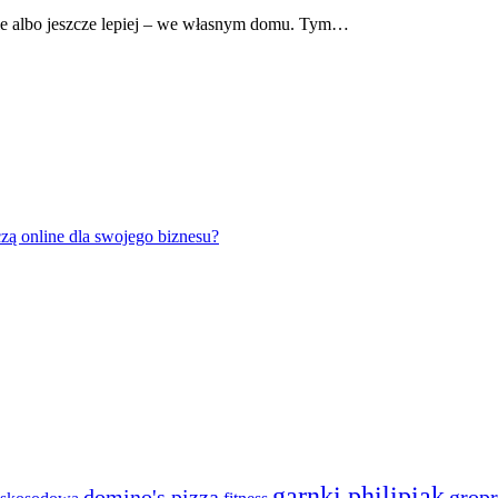
cie albo jeszcze lepiej – we własnym domu. Tym…
zą online dla swojego biznesu?
garnki philipiak
domino's pizza
gropr