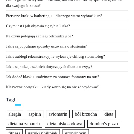
dla swojego biznesu?
Pierwsze kroki w barberingu – dlaczego warto wybrać kurs?
Czym jest i jak objawia się rybia łuska?
Na czym polegają zabiegi odchudzające?
Jakie są popularne sposoby usuwania owłosienia?
Jakie zabiegi rekonstrukcyjne wykonuje chirurg stomatolog?
Jakie są rodzaje szkoleń dotyczących dbania o rzęsy?
Jak dodać blasku urodzinom za pomocą fontanny na tort?
Klasyczne obrączki – kiedy warto się na nie zdecydować?
Tagi
alergia
aspirin
aviomarin
ból brzucha
dieta
dieta na zaparcia
dieta niskosodowa
domino's pizza
fitness
garnki philipiak
groprinosin