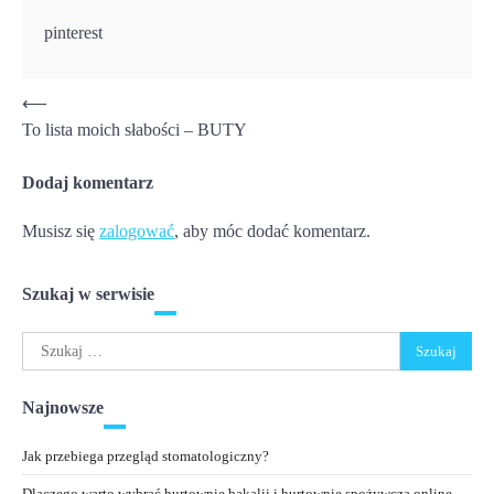
pinterest
Nawigacja
⟵
To lista moich słabości – BUTY
wpisu
Dodaj komentarz
Musisz się
zalogować
, aby móc dodać komentarz.
Szukaj w serwisie
Szukaj:
Najnowsze
Jak przebiega przegląd stomatologiczny?
Dlaczego warto wybrać hurtownię bakalii i hurtownię spożywczą online