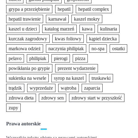
grypa a przeziębienie
hepatil
hepatil complex
hepatil trawienie
karnawał
kaszel mokry
kaszel u dzieci
katalog marzeń
kawa
kulinaria
kurczak zagrodowy
kwas foliowy
kąpiel dziecka
markowa odzież
naczynia philipiak
no-spa
ostatki
pelavo
philipiak
pierogi
pizza
powikłania po grypie
prezent wydarzenie
sukienka na wesele
syrop na kaszel
truskawki
trądzik
wyprzedaże
wątroba
zaparcia
zdrowa dieta
zdrowy sen
zdrowy start w przyszłość
zupy
Prawa autorskie
Wszystkie teksty objęte są prawami autorskimi.