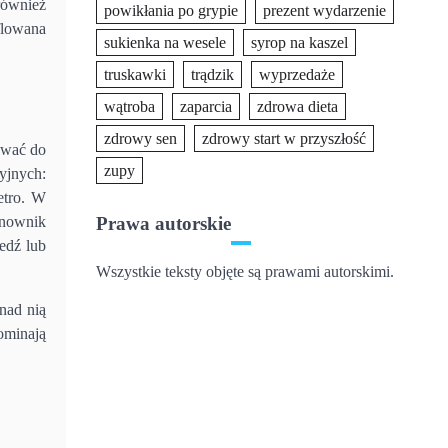
również
powikłania po grypie
prezent wydarzenie
flowana
sukienka na wesele
syrop na kaszel
truskawki
trądzik
wyprzedaże
wątroba
zaparcia
zdrowa dieta
zdrowy sen
zdrowy start w przyszłość
ować do
zupy
cyjnych:
etro. W
anownik
Prawa autorskie
edź lub
Wszystkie teksty objęte są prawami autorskimi.
nad nią
ominają