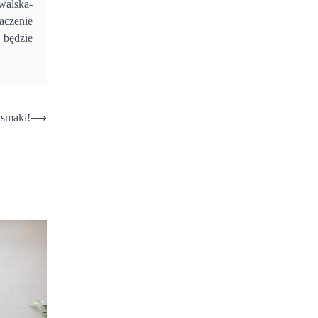
walska-
aczenie
 będzie
 smaki!
⟶