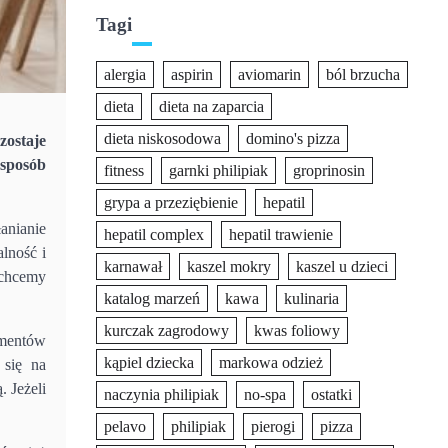
Tagi
alergia
aspirin
aviomarin
ból brzucha
dieta
dieta na zaparcia
dieta niskosodowa
domino's pizza
zostaje
 sposób
fitness
garnki philipiak
groprinosin
grypa a przeziębienie
hepatil
anianie
hepatil complex
hepatil trawienie
lność i
karnawał
kaszel mokry
kaszel u dzieci
 chcemy
katalog marzeń
kawa
kulinaria
kurczak zagrodowy
kwas foliowy
ementów
kąpiel dziecka
markowa odzież
 się na
 Jeżeli
naczynia philipiak
no-spa
ostatki
pelavo
philipiak
pierogi
pizza