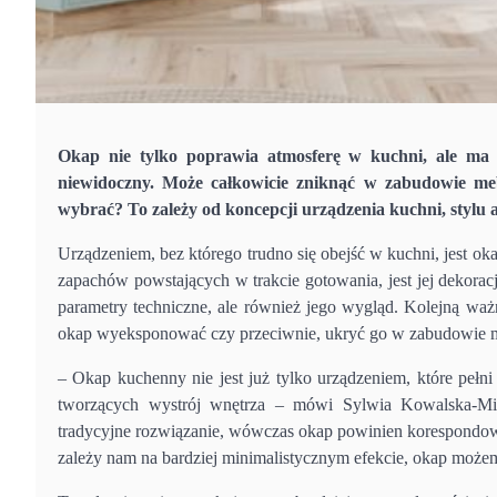
Okap nie tylko poprawia atmosferę w kuchni, ale ma r
niewidoczny. Może całkowicie zniknąć w zabudowie meb
wybrać? To zależy od koncepcji urządzenia kuchni, stylu ar
Urządzeniem, bez którego trudno się obejść w kuchni, jest o
zapachów powstających w trakcie gotowania, jest jej dekorac
parametry techniczne, ale również jego wygląd. Kolejną wa
okap wyeksponować czy przeciwnie, ukryć go w zabudowie 
– Okap kuchenny nie jest już tylko urządzeniem, które pełn
tworzących wystrój wnętrza – mówi Sylwia Kowalska-Mik
tradycyjne rozwiązanie, wówczas okap powinien korespondow
zależy nam na bardziej minimalistycznym efekcie, okap może