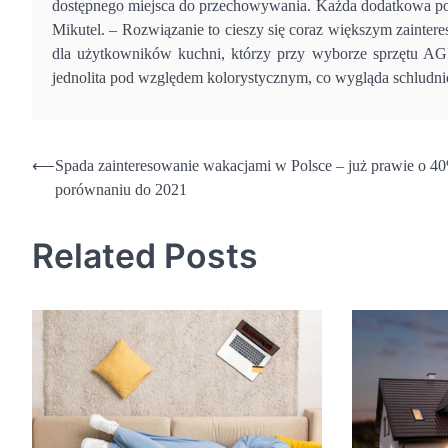
dostępnego miejsca do przechowywania. Każda dodatkowa po
Mikutel. – Rozwiązanie to cieszy się coraz większym zainte
dla użytkowników kuchni, którzy przy wyborze sprzętu AGD
jednolita pod względem kolorystycznym, co wygląda schludnie
Nawigacja
⟵
Spada zainteresowanie wakacjami w Polsce – już prawie o 4
porównaniu do 2021
wpisu
Related Posts