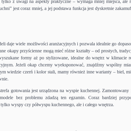
ie tylko z uwagi na aspekty praktyczne – wymaga mniej miejsca, ale 
ni” jest coraz mniej, a jej podstawa funkcja jest dyskretnie zakamu
li daje wiele możliwości aranżacyjnych i pozwala idealnie go dopas
erane okapy przyścienne mogą mieć różne kształty – od prostych, trady
wyszukane formy aż po stylizowane, idealne do wnętrz w klimacie r
acyjnym. Jeżeli okap chcemy wyeksponować, znajdźmy wspólny mi
m wiedzie czerń i kolor stali, mamy również inne warianty – biel, mi
wnie.
 strefa gotowania jest urządzona na wyspie kuchennej. Zamontowany 
 modele bez problemu zdadzą ten egzamin. Coraz bardziej przyp
 tylko wyspy czy półwyspu kuchennego, ale i całego wnętrza.