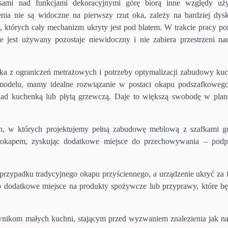
asami nad funkcjami dekoracyjnymi górę biorą inne względy uż
ia nie są widoczne na pierwszy rzut oka, zależy na bardziej dys
których cały mechanizm ukryty jest pod blatem. W trakcie pracy po
e jest używany pozostaje niewidoczny i nie zabiera przestrzeni nad
ika z ograniczeń metrażowych i potrzeby optymalizacji zabudowy kuc
modelu, mamy idealne rozwiązanie w postaci okapu podszafkowego
 nad kuchenką lub płytą grzewczą. Daje to większą swobodę w pla
h, w których projektujemy pełną zabudowę meblową z szafkami g
d okapem, zyskując dodatkowe miejsce do przechowywania – pod
zypadku tradycyjnego okapu przyściennego, a urządzenie ukryć za 
 dodatkowe miejsce na produkty spożywcze lub przyprawy, które b
wnikom małych kuchni, stającym przed wyzwaniem znalezienia jak na