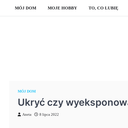
Skip
MÓJ DOM
MOJE HOBBY
TO, CO LUBIĘ
to
content
MÓJ DOM
Ukryć czy wyeksponow
Aneta
8 lipca 2022