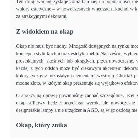
Ten drugi wariant zyskuje coraz bardziej na popularności n
walory estetyczne – w nowoczesnych wnętrzach „kuchni w kuch
za atrakcyjnymi dekorami.
Z widokiem na okap
Okap nie musi być nudny. Mnogość dostępnych na rynku mode
koncepcji stylu kuchni oraz estetyki mebli. Najczęściej wybi
prostokątnych, skośnych lub okrągłych, przez nowoczesne, 
każdej z tych odsłon może być ciekawym akcentem dekor
kolorystyczny z pozostałymi elementami wystroju. Chociaż pry
modne złoto, w którym okap prezentuje się wyjątkowo efekto
O atrakcyjną oprawę powinniśmy zadbać szczególnie, jeżeli
okap sufitowy będzie przyciągał wzrok, ale nowoczesne
designerskie lampy a nie urządzenia AGD, są więc ozdobą nie
Okap, który znika