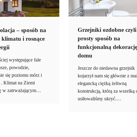
Grzejniki ozdobne czyli
olacja – sposób na
prosty sposób na
 klimatu i rosnące
funkcjonalną dekoracj
rgii
domu
ciej występujące fale
usze, powodzie,
Jeszcze do niedawna grzejnik
ie się poziomu mórz i
kojarzył nam się głównie z ma
 Klimat na Ziemi
elegancką ciężką żeliwną
ię w zatrważającym…
konstrukcją, którą za wszelką 
usiłowaliśmy ukryć.…