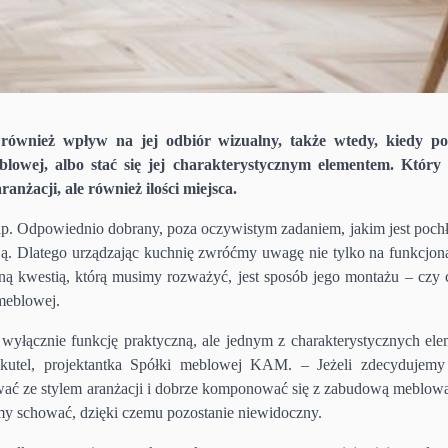
ównież wpływ na jej odbiór wizualny, także wtedy, kiedy po
lowej, albo stać się jej charakterystycznym elementem. Który
anżacji, ale również ilości miejsca.
kap. Odpowiednio dobrany, poza oczywistym zadaniem, jakim jest pochł
ją. Dlatego urządzając kuchnię zwróćmy uwagę nie tylko na funkcjona
żną kwestią, którą musimy rozważyć, jest sposób jego montażu – czy
meblowej.
i wyłącznie funkcję praktyczną, ale jednym z charakterystycznych el
utel, projektantka Spółki meblowej KAM. – Jeżeli zdecydujemy
ać ze stylem aranżacji i dobrze komponować się z zabudową meblową.
my schować, dzięki czemu pozostanie niewidoczny.