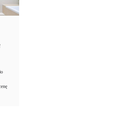
ę
ło
cenę