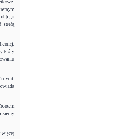
ytkowe.
kretnym
nd jego
 strefą
hennej.
, który
nowaniu
órnymi.
powiada
frontem
ędziemy
jwięcej