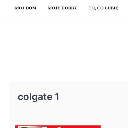
Skip
MÓJ DOM
MOJE HOBBY
TO, CO LUBIĘ
to
content
colgate 1