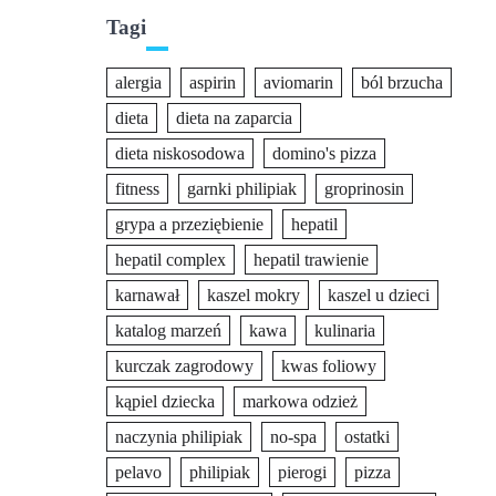
Tagi
alergia
aspirin
aviomarin
ból brzucha
dieta
dieta na zaparcia
dieta niskosodowa
domino's pizza
fitness
garnki philipiak
groprinosin
grypa a przeziębienie
hepatil
hepatil complex
hepatil trawienie
karnawał
kaszel mokry
kaszel u dzieci
katalog marzeń
kawa
kulinaria
kurczak zagrodowy
kwas foliowy
kąpiel dziecka
markowa odzież
naczynia philipiak
no-spa
ostatki
pelavo
philipiak
pierogi
pizza