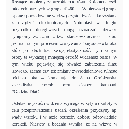
Rosnące problemy ze wzrokiem to również domena osób
młodych oraz tych w grupie 41-60 lat. W pierwszej grupie
są one spowodowane większą częstotliwością korzystania
z urządzeń elektronicznych. Natomiast w drugim
przypadku dolegliwości mogą oznaczać pierwsze
symptomy związane z tzw. starczowzrocznością, która
jest naturalnym procesem „zużywania” się soczewki oka,
która po latach traci swoją elastyczność. Tym samym
osoby te wykazują mniejszą ostrość widzeniaz bliska. W
tym wieku pojawiają się również zaburzenia filmu
łzowego, zaćma czy też zmiany zwyrodnieniowe tylnego
odcinka oka – komentuje dr Anna Groblewska,
specjalistka chorób oczu, ekspert kampanii
#GodzinaDlaOka.
Osłabienie jakości widzenia wymaga wizyty u okulisty w
celu przeprowadzenia badań, określenia przyczyny np.
wady wzroku i w razie potrzeby doboru odpowiedniej
korekcji. Niestety z badania wynika, że na wizytę w