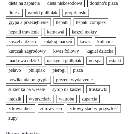
dieta na zaparcia
dieta niskosodowa
domino's pizza
fitness
garnki philipiak
groprinosin
grypa a przeziębienie
hepatil
hepatil complex
hepatil trawienie
karnawał
kaszel mokry
kaszel u dzieci
katalog marzeń
kawa
kulinaria
kurczak zagrodowy
kwas foliowy
kąpiel dziecka
markowa odzież
naczynia philipiak
no-spa
ostatki
pelavo
philipiak
pierogi
pizza
powikłania po grypie
prezent wydarzenie
sukienka na wesele
syrop na kaszel
truskawki
trądzik
wyprzedaże
wątroba
zaparcia
zdrowa dieta
zdrowy sen
zdrowy start w przyszłość
zupy
Prawa autorskie