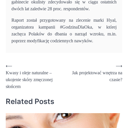
gabinecie okulisty zdecydowało się w ciągu ostatnich
dwóch lat zaledwie 28 proc. respondentów.
Raport został przygotowany na zlecenie marki Hyal,
organizatora kampanii #GodzinaDlaOka, w której
zachęca Polaków do dbania o narząd wzroku, m.in.
poprzez modyfikację codziennych nawyków.
Nawigacja
⟵
⟶
Kwasy i oleje naturalne –
Jak projektować wnętrza na
wpisu
ukojenie skóry zmęczonej
czasie?
słońcem
Related Posts