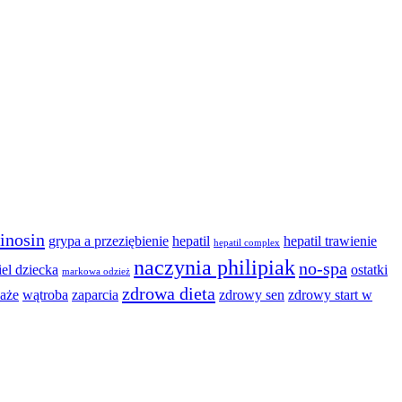
inosin
grypa a przeziębienie
hepatil
hepatil trawienie
hepatil complex
naczynia philipiak
no-spa
iel dziecka
ostatki
markowa odzież
zdrowa dieta
aże
wątroba
zaparcia
zdrowy sen
zdrowy start w