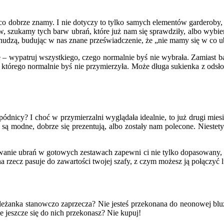
o dobrze znamy. I nie dotyczy to tylko samych elementów garderoby, 
 szukamy tych barw ubrań, które już nam się sprawdziły, albo wybier
ię nudzą, budując w nas znane przeświadczenie, że „nie mamy się w co u
wypatruj wszystkiego, czego normalnie byś nie wybrała. Zamiast baweł
uch, którego normalnie byś nie przymierzyła. Może długa sukienka z od
spódnicy? I choć w przymierzalni wyglądała idealnie, to już drugi mies
 modne, dobrze się prezentują, albo zostały nam polecone. Niestety 
nie ubrań w gotowych zestawach zapewni ci nie tylko dopasowany, d
rzecz pasuje do zawartości twojej szafy, z czym możesz ją połączyć lu
 koleżanka stanowczo zaprzecza? Nie jesteś przekonana do neonowej bl
e jeszcze się do nich przekonasz? Nie kupuj!