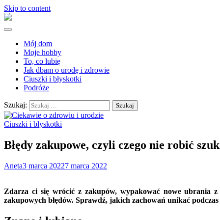
Skip to content
Mój dom
Moje hobby
To, co lubię
Jak dbam o urodę i zdrowie
Ciuszki i błyskotki
Podróże
Szukaj:
Ciuszki i błyskotki
Błędy zakupowe, czyli czego nie robić sz
Aneta
3 marca 2022
7 marca 2022
Zdarza ci się wrócić z zakupów, wypakować nowe ubrania z t
zakupowych błędów. Sprawdź, jakich zachowań unikać podcza