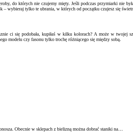
y, do których nie czujemy mięty. Jeśli podczas przymiarki nie był
 – wybieraj tylko te ubrania, w których od początku czujesz się świetn
sznie ci się podobała, kupiłaś w kilku kolorach? A może w twojej sz
go modelu czy fasonu tylko trochę różniącego się między sobą.
tonosza. Obecnie w sklepach z bielizną można dobrać staniki na…