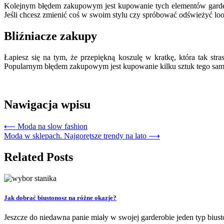
Kolejnym błędem zakupowym jest kupowanie tych elementów garderob
Jeśli chcesz zmienić coś w swoim stylu czy spróbować odświeżyć look
Bliźniacze zakupy
Łapiesz się na tym, że przepiękną koszulę w kratkę, która tak stra
Popularnym błędem zakupowym jest kupowanie kilku sztuk tego same
Nawigacja wpisu
⟵
Moda na slow fashion
Moda w sklepach. Najgorętsze trendy na lato
⟶
Related Posts
Jak dobrać biustonosz na różne okazje?
Jeszcze do niedawna panie miały w swojej garderobie jeden typ bius