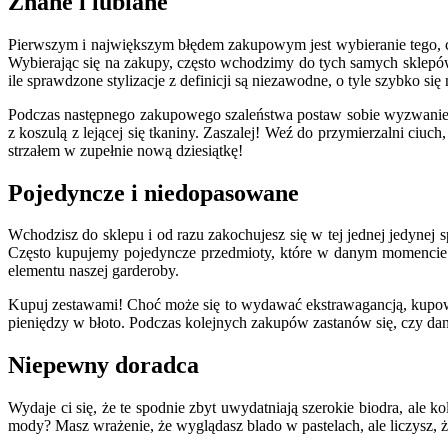
Znane i lubiane
Pierwszym i największym błędem zakupowym jest wybieranie tego, c
Wybierając się na zakupy, często wchodzimy do tych samych sklepów,
ile sprawdzone stylizacje z definicji są niezawodne, o tyle szybko s
Podczas następnego zakupowego szaleństwa postaw sobie wyzwanie – 
z koszulą z lejącej się tkaniny. Zaszalej! Weź do przymierzalni ci
strzałem w zupełnie nową dziesiątkę!
Pojedyncze i niedopasowane
Wchodzisz do sklepu i od razu zakochujesz się w tej jednej jedynej 
Często kupujemy pojedyncze przedmioty, które w danym momencie są
elementu naszej garderoby.
Kupuj zestawami! Choć może się to wydawać ekstrawagancją, kupowa
pieniędzy w błoto. Podczas kolejnych zakupów zastanów się, czy dana 
Niepewny doradca
Wydaje ci się, że te spodnie zbyt uwydatniają szerokie biodra, ale
mody? Masz wrażenie, że wyglądasz blado w pastelach, ale liczysz, ż