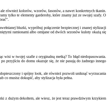
ale również kolorów, wzorów, fasonów, a nawet konkretnych tkanin.
amy tylko te elementy garderoby, które znamy już ze swojej szafy. O
brać”.
nianej bluzki, wypróbuj połączenie bezpiecznej i znanej stylizacji
słoniętymi ramionami albo omijane od dwóch sezonów kuloty okażą się
iąc wisi w twojej szafie z oryginalną metką? To błąd niedopasowania.
po przyjściu do domu okazuje się, że nie pasują do żadnego innego
opieszczony i spójny look, ale również pozwoli uniknąć wyrzucania
b co musisz dokupić, aby stylizacja była pełna.
uzki z dużym dekoltem, ale wiesz, że jest teraz prawdziwym krzykiem