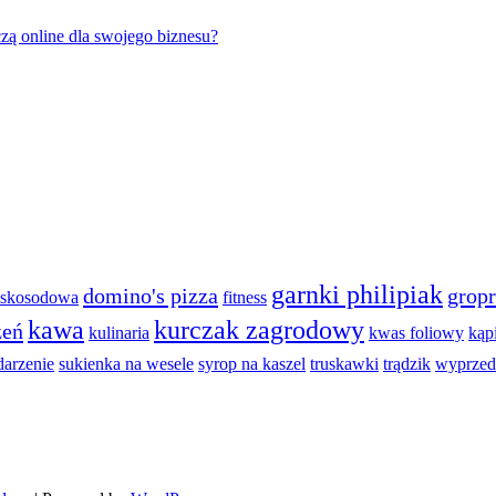
zą online dla swojego biznesu?
garnki philipiak
domino's pizza
gropr
niskosodowa
fitness
kawa
kurczak zagrodowy
zeń
kulinaria
kwas foliowy
kąp
darzenie
sukienka na wesele
syrop na kaszel
truskawki
trądzik
wyprzed