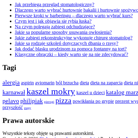
Jak przebiega przegląd stomatologiczny?
Dlaczego warto wybrać hurtownię bakalii i hurtownię spożywc
Pierwsze kroki w barberingu – dlaczego warto wybrać kurs?
Czym jest i jak objawia się rybia łuska?
Na czym polegają zabiegi odchudzające?
Jakie są popularne sposoby usuwania owłosienia?
Jakie zabiegi rekonstrukcyjne wykonuje chirurg stomatolog?
Jakie są rodzaje szkoleń dotyczących dbania o rzęsy?
Jak dodać blasku urodzinom za pomocą fontanny na tort?
Klasyczne obrączki – kiedy warto się na nie zdecydować?
Tagi
alergia
aspirin
aviomarin
ból brzucha
dieta
dieta na zaparcia
dieta 
kaszel mokry
karnawał
katalog mar
kaszel u dzieci
pizza
pelavo
philipiak
powikłania po grypie
prezent wy
pierogi
przyszłość
zupy
Prawa autorskie
Wszystkie teksty objęte są prawami autorskimi.