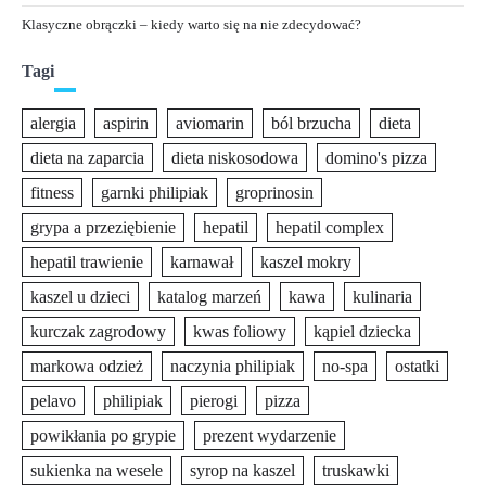
Klasyczne obrączki – kiedy warto się na nie zdecydować?
Tagi
alergia
aspirin
aviomarin
ból brzucha
dieta
dieta na zaparcia
dieta niskosodowa
domino's pizza
fitness
garnki philipiak
groprinosin
grypa a przeziębienie
hepatil
hepatil complex
hepatil trawienie
karnawał
kaszel mokry
kaszel u dzieci
katalog marzeń
kawa
kulinaria
kurczak zagrodowy
kwas foliowy
kąpiel dziecka
markowa odzież
naczynia philipiak
no-spa
ostatki
pelavo
philipiak
pierogi
pizza
powikłania po grypie
prezent wydarzenie
sukienka na wesele
syrop na kaszel
truskawki