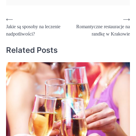
Nawigacja
⟵
⟶
Jakie są sposoby na leczenie
Romantyczne restauracje na
wpisu
nadpotliwości?
randkę w Krakowie
Related Posts