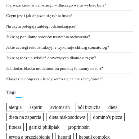
Pierwsze kroki w barberingu – dlaczego warto wybrać kurs?
Czym jest i jak objawia się rybia łuska?
Na czym polegają zabiegi odchudzające?
Jakie są popularne sposoby usuwania owłosienia?
Jakie zabiegi rekonstrukcyjne wykonuje chirurg stomatolog?
Jakie są rodzaje szkoleń dotyczących dbania o rzęsy?
Jak dodać blasku urodzinom za pomocą fontanny na tort?
Klasyczne obrączki – kiedy warto się na nie zdecydować?
Tagi
alergia
aspirin
aviomarin
ból brzucha
dieta
dieta na zaparcia
dieta niskosodowa
domino's pizza
fitness
garnki philipiak
groprinosin
grypa a przeziębienie
hepatil
hepatil complex