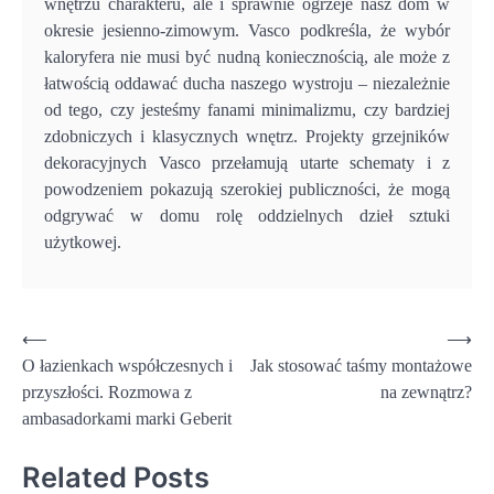
wnętrzu charakteru, ale i sprawnie ogrzeje nasz dom w
okresie jesienno-zimowym. Vasco podkreśla, że wybór
kaloryfera nie musi być nudną koniecznością, ale może z
łatwością oddawać ducha naszego wystroju – niezależnie
od tego, czy jesteśmy fanami minimalizmu, czy bardziej
zdobniczych i klasycznych wnętrz. Projekty grzejników
dekoracyjnych Vasco przełamują utarte schematy i z
powodzeniem pokazują szerokiej publiczności, że mogą
odgrywać w domu rolę oddzielnych dzieł sztuki
użytkowej.
Nawigacja
⟵
⟶
O łazienkach współczesnych i
Jak stosować taśmy montażowe
wpisu
przyszłości. Rozmowa z
na zewnątrz?
ambasadorkami marki Geberit
Related Posts