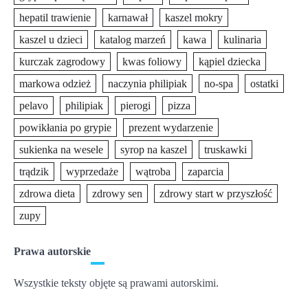
hepatil trawienie
karnawał
kaszel mokry
kaszel u dzieci
katalog marzeń
kawa
kulinaria
kurczak zagrodowy
kwas foliowy
kąpiel dziecka
markowa odzież
naczynia philipiak
no-spa
ostatki
pelavo
philipiak
pierogi
pizza
powikłania po grypie
prezent wydarzenie
sukienka na wesele
syrop na kaszel
truskawki
trądzik
wyprzedaże
wątroba
zaparcia
zdrowa dieta
zdrowy sen
zdrowy start w przyszłość
zupy
Prawa autorskie
Wszystkie teksty objęte są prawami autorskimi.