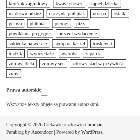
kurczak zagrodowy
kwas foliowy
kąpiel dziecka
markowa odzież
naczynia philipiak
no-spa
ostatki
pelavo
philipiak
pierogi
pizza
powikłania po grypie
prezent wydarzenie
sukienka na wesele
syrop na kaszel
truskawki
trądzik
wyprzedaże
wątroba
zaparcia
zdrowa dieta
zdrowy sen
zdrowy start w przyszłość
zupy
Prawa autorskie
Wszystkie teksty objęte są prawami autorskimi.
Copyright © 2026
Ciekawie o zdrowiu i urodzie
|
Parablog by
Ascendoor
| Powered by
WordPress
.