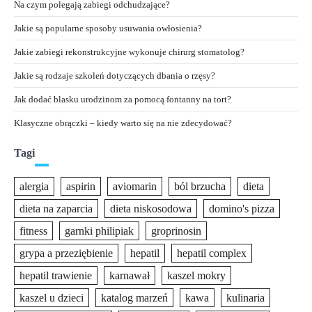
Na czym polegają zabiegi odchudzające?
Jakie są popularne sposoby usuwania owłosienia?
Jakie zabiegi rekonstrukcyjne wykonuje chirurg stomatolog?
Jakie są rodzaje szkoleń dotyczących dbania o rzęsy?
Jak dodać blasku urodzinom za pomocą fontanny na tort?
Klasyczne obrączki – kiedy warto się na nie zdecydować?
Tagi
alergia
aspirin
aviomarin
ból brzucha
dieta
dieta na zaparcia
dieta niskosodowa
domino's pizza
fitness
garnki philipiak
groprinosin
grypa a przeziębienie
hepatil
hepatil complex
hepatil trawienie
karnawał
kaszel mokry
kaszel u dzieci
katalog marzeń
kawa
kulinaria