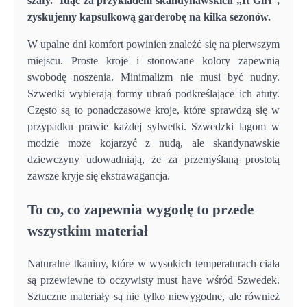
szafy. Idąc za przykładem skandynawskich „It Girl”,
zyskujemy kapsułkową garderobę na kilka sezonów.
W upalne dni komfort powinien znaleźć się na pierwszym
miejscu. Proste kroje i stonowane kolory zapewnią
swobodę noszenia. Minimalizm nie musi być nudny.
Szwedki wybierają formy ubrań podkreślające ich atuty.
Często są to ponadczasowe kroje, które sprawdzą się w
przypadku prawie każdej sylwetki. Szwedzki lagom w
modzie może kojarzyć z nudą, ale skandynawskie
dziewczyny udowadniają, że za przemyślaną prostotą
zawsze kryje się ekstrawagancja.
To co, co zapewnia wygodę to przede
wszystkim materiał
Naturalne tkaniny, które w wysokich temperaturach ciała
są przewiewne to oczywisty must have wśród Szwedek.
Sztuczne materiały są nie tylko niewygodne, ale również