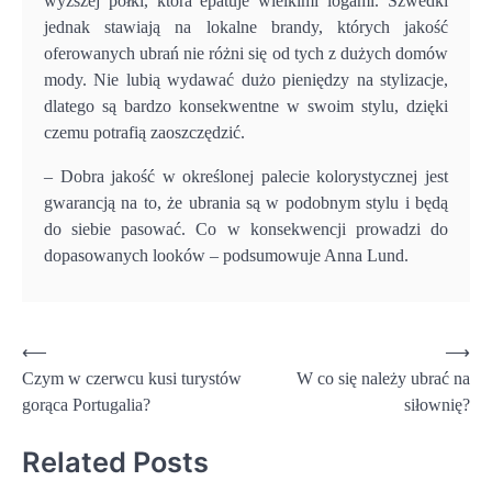
wyższej półki, która epatuje wielkimi logami. Szwedki
jednak stawiają na lokalne brandy, których jakość
oferowanych ubrań nie różni się od tych z dużych domów
mody. Nie lubią wydawać dużo pieniędzy na stylizacje,
dlatego są bardzo konsekwentne w swoim stylu, dzięki
czemu potrafią zaoszczędzić.
– Dobra jakość w określonej palecie kolorystycznej jest
gwarancją na to, że ubrania są w podobnym stylu i będą
do siebie pasować. Co w konsekwencji prowadzi do
dopasowanych looków – podsumowuje Anna Lund.
Nawigacja
⟵
⟶
Czym w czerwcu kusi turystów
W co się należy ubrać na
wpisu
gorąca Portugalia?
siłownię?
Related Posts