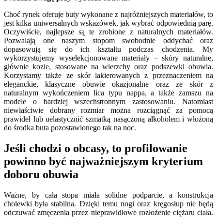
Choć rynek oferuje buty wykonane z najróżniejszych materiałów, to
jest kilka uniwersalnych wskazówek, jak wybrać odpowiednią parę.
Oczywiście, najlepsze są te zrobione z naturalnych materiałów.
Pozwalają one naszym stopom swobodnie oddychać oraz
dopasowują się do ich kształtu podczas chodzenia. My
wykorzystujemy wyselekcjonowane materiały – skóry naturalne,
głównie kozie, stosowane na wierzchy oraz podszewki obuwia.
Korzystamy także ze skór lakierowanych z przeznaczeniem na
eleganckie, klasyczne obuwie okazjonalne oraz ze skór z
naturalnym wykończeniem lica typu nappa, a także zamszu na
modele o bardziej wszechstronnym zastosowaniu. Natomiast
niewłaściwie dobrany rozmiar można rozciągnąć za pomocą
prawideł lub uelastycznić szmatką nasączoną alkoholem i włożoną
do środka buta pozostawionego tak na noc.
Jeśli chodzi o obcasy, to profilowanie
powinno być najważniejszym kryterium
doboru obuwia
Ważne, by cała stopa miała solidne podparcie, a konstrukcja
cholewki była stabilna. Dzięki temu nogi oraz kręgosłup nie będą
odczuwać zmęczenia przez nieprawidłowe rozłożenie ciężaru ciała.