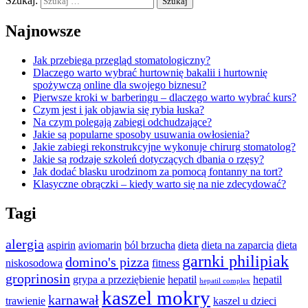
Szukaj:
Najnowsze
Jak przebiega przegląd stomatologiczny?
Dlaczego warto wybrać hurtownię bakalii i hurtownię
spożywczą online dla swojego biznesu?
Pierwsze kroki w barberingu – dlaczego warto wybrać kurs?
Czym jest i jak objawia się rybia łuska?
Na czym polegają zabiegi odchudzające?
Jakie są popularne sposoby usuwania owłosienia?
Jakie zabiegi rekonstrukcyjne wykonuje chirurg stomatolog?
Jakie są rodzaje szkoleń dotyczących dbania o rzęsy?
Jak dodać blasku urodzinom za pomocą fontanny na tort?
Klasyczne obrączki – kiedy warto się na nie zdecydować?
Tagi
alergia
aspirin
aviomarin
ból brzucha
dieta
dieta na zaparcia
dieta
garnki philipiak
domino's pizza
niskosodowa
fitness
groprinosin
grypa a przeziębienie
hepatil
hepatil
hepatil complex
kaszel mokry
karnawał
trawienie
kaszel u dzieci