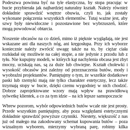
Podeszwa powinna być na tyle elastyczna, by stopa pracując w
bucie przybierała jak najbardziej naturalny kształt. Należy również
dokładnie sprawdzić wnętrze obuwia, czyli to, jak zostały
wykonane połączenia wszystkich elementów. Tutaj ważne jest, aby
szwy były niewidoczne i pozostawione bez wybrzuszeń, które
mogą powodować obtarcia.
Noszenie obcasów na co dzień, mimo iż pięknie wyglądają, nie jest
wskazane ani dla naszych nóg, ani kręgosłupa. Przy ich wyborze
koniecznie należy zwrócić uwagę także na to, by ciężar ciała
rozkładał się możliwie na całej stopie, a nie jedynie z przodu lub z
tyłu. Nie kupujmy modeli, w których kąt nachylenia obcasa jest zbyt
mocny, uciskają nas, są za duże lub chwiejne. Kształt cholewki i
wysokość obcasów jest zależny od przeznaczenia butów, mody i
wyobraźni projektantów. Pamiętajmy o tym, że wszelkie dodatkowe
paski lub rzemyki mają nie tylko charakter estetyczny, lecz także
trzymają stopy w bucie, dzięki czemu wygodniej w nich chodzić.
Dobrze zaprojektowane wzory mają wpływ na prawidłową
sylwetkę klientek, a co za tym idzie – na ich lepsze samopoczucie
Wbrew pozorom, wybór odpowiednich butów wcale nie jest prosty.
Przede wszystkim pamiętajmy, aby poza względami estetycznymi
dokładnie sprawdzić powyższe czynniki. Niestety, większość z nas
już od małego ma zakodowany schemat kupowania butów – poza
wizualnym wyborem, mierzymy wybraną parę, robimy kilka