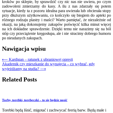
kroków po sklepie, by sprawdzić czy nic nas nie uwiera, po czym
zadowoleni zmierzamy do kasy. A ilu z nas zdarzały się potem
sytuacje, kiedy ta z pozoru idealna para uwierała lub obcierała stopy
przy dłuższym użytkowaniu, co kończyło się biegiem do apteki po
różnego rodzaju plastry i maści? Warto pamiętać, że niezależnie od
okazji, na jaką dokonujemy zakupów poświęcić kilka minut więcej
na ich dokładne sprawdzenie. Dzięki temu nie narazimy się na ból
stóp czy przeciążenie kręgosłupa, ale i nie stracimy dobrego humoru
po nieudanych zakupach.
Nawigacja wpisu
⟵
Kardigan – ratunek z ubraniowej opresji
Akademik czy mieszkanie do wynajęcia – co wybrać, gdy
wyjeżdżamy na studia?
⟶
Related Posts
Torby, torebki, torebeczki – to się będzie nosić
Torebki będą lśnić, migotać i zachwycać feerią barw. Będą małe i