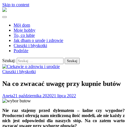
Skip to content
Mój dom
Moje hobby
To, co lubię
Jak dbam o urodę i zdrowie
Ciuszki i błyskotki
Podróże
Szukaj:
Ciuszki i błyskotki
Na co zwracać uwagę przy kupnie butów
Aneta
21 października 2020
21 lipca 2022
Nie raz stajemy przed dylematem – ładne czy wygodne?
Producenci oferują nam niezliczoną ilość modeli, ale nie każdy z
nich jest odpowiedni dla naszych stóp. Na co zatem warto
zwracać uwagę przy wyborze obuwia?