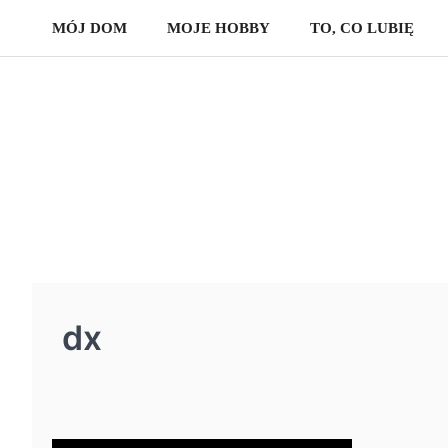
Skip
MÓJ DOM
MOJE HOBBY
TO, CO LUBIĘ
to
content
dx