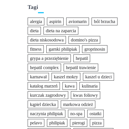
Tagi
alergia
aspirin
aviomarin
ból brzucha
dieta
dieta na zaparcia
dieta niskosodowa
domino's pizza
fitness
garnki philipiak
groprinosin
grypa a przeziębienie
hepatil
hepatil complex
hepatil trawienie
karnawał
kaszel mokry
kaszel u dzieci
katalog marzeń
kawa
kulinaria
kurczak zagrodowy
kwas foliowy
kąpiel dziecka
markowa odzież
naczynia philipiak
no-spa
ostatki
pelavo
philipiak
pierogi
pizza