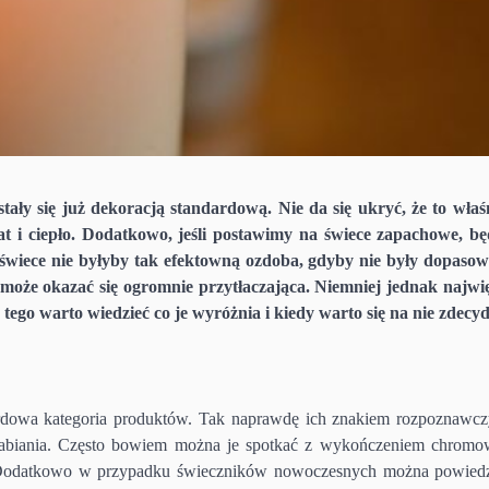
tały się już dekoracją standardową. Nie da się ukryć, że to właś
t i ciepło. Dodatkowo, jeśli postawimy na świece zapachowe, b
wiece nie byłyby tak efektowną ozdoba, gdyby nie były dopaso
 może okazać się ogromnie przytłaczająca. Niemniej jednak najw
tego warto wiedzieć co je wyróżnia i kiedy warto się na nie zdec
rdowa kategoria produktów. Tak naprawdę ich znakiem rozpoznawcz
dabiania. Często bowiem można je spotkać z wykończeniem chrom
e. Dodatkowo w przypadku świeczników nowoczesnych można powiedz