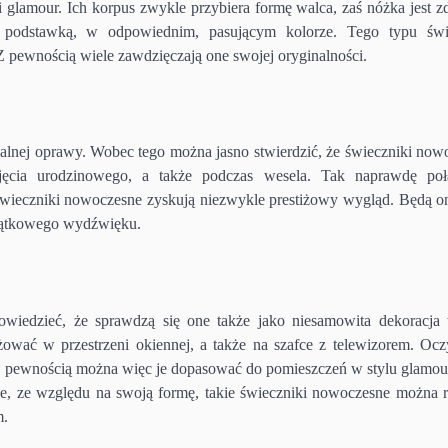
 glamour. Ich korpus zwykle przybiera formę walca, zaś nóżka jest z
podstawką, w odpowiednim, pasującym kolorze. Tego typu świ
Z pewnością wiele zawdzięczają one swojej oryginalności.
jalnej oprawy. Wobec tego można jasno stwierdzić, że świeczniki now
yjęcia urodzinowego, a także podczas wesela. Tak naprawdę poł
świeczniki nowoczesne zyskują niezwykle prestiżowy wygląd. Będą o
yjątkowego wydźwięku.
edzieć, że sprawdzą się one także jako niesamowita dekoracja 
ać w przestrzeni okiennej, a także na szafce z telewizorem. Ocz
 Z pewnością można więc je dopasować do pomieszczeń w stylu glamour
we, ze względu na swoją formę, takie świeczniki nowoczesne można 
m.