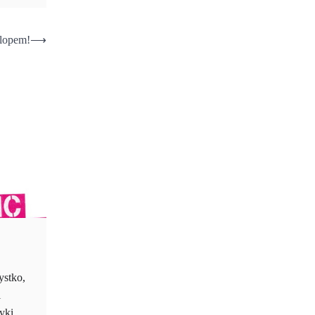
rlopem!
⟶
ystko,
i
uzyki…