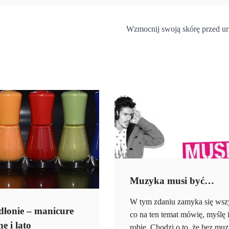
Wzmocnij swoją skórę przed u
Muzyka musi być…
W tym zdaniu zamyka się wsz
łonie – manicure
co na ten temat mówię, myślę 
ę i lato
robię. Chodzi o to, że bez m