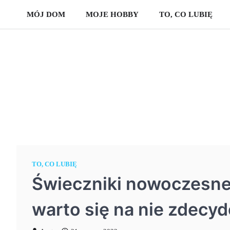
Skip
MÓJ DOM
MOJE HOBBY
TO, CO LUBIĘ
to
content
TO, CO LUBIĘ
Świeczniki nowoczesne –
warto się na nie zdecy