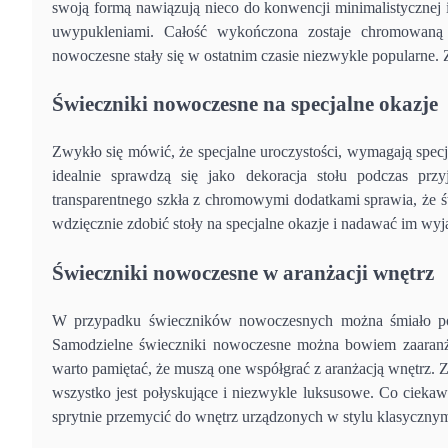
swoją formą nawiązują nieco do konwencji minimalistycznej i
uwypukleniami. Całość wykończona zostaje chromowaną 
nowoczesne stały się w ostatnim czasie niezwykle popularne. 
Świeczniki nowoczesne na specjalne okazje
Zwykło się mówić, że specjalne uroczystości, wymagają spec
idealnie sprawdzą się jako dekoracja stołu podczas prz
transparentnego szkła z chromowymi dodatkami sprawia, że 
wdzięcznie zdobić stoły na specjalne okazje i nadawać im w
Świeczniki nowoczesne w aranżacji wnętrz
W przypadku świeczników nowoczesnych można śmiało powi
Samodzielne świeczniki nowoczesne można bowiem zaaranżow
warto pamiętać, że muszą one współgrać z aranżacją wnętrz.
wszystko jest połyskujące i niezwykle luksusowe. Co cieka
sprytnie przemycić do wnętrz urządzonych w stylu klasyczny