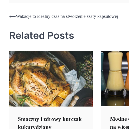
Nawigacja
⟵
Wakacje to idealny czas na stworzenie szafy kapsułowej
wpisu
Related Posts
Modne d
Smaczny i zdrowy kurczak
na wiosn
kukurydziany