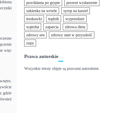
dobiona
powikłania po grypie
prezent wydarzenie
eczniki
sukienka na wesele
syrop na kaszel
truskawki
trądzik
wyprzedaże
wątroba
zaparcia
zdrowa dieta
zdrowy sen
zdrowy start w przyszłość
oczesne
zupy
ączenie
ne więc
Prawa autorskie
Wszystkie teksty objęte są prawami autorskimi.
wnętrz.
ywiście
, gdzie
również