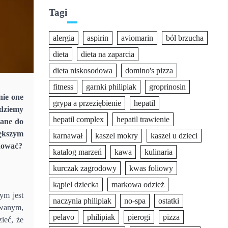
Tagi
alergia
aspirin
aviomarin
ból brzucha
dieta
dieta na zaparcia
dieta niskosodowa
domino's pizza
fitness
garnki philipiak
groprinosin
nie one
grypa a przeziębienie
hepatil
ędziemy
hepatil complex
hepatil trawienie
wane do
iększym
karnawał
kaszel mokry
kaszel u dzieci
ydować?
katalog marzeń
kawa
kulinaria
kurczak zagrodowy
kwas foliowy
kąpiel dziecka
markowa odzież
ym jest
naczynia philipiak
no-spa
ostatki
owanym,
pelavo
philipiak
pierogi
pizza
ieć, że